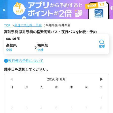
×
高速バス比較・予約
高知県発 福井県着
TOP
高知県発 福井県着の格安高速バス・夜行バスを比較・予約
08/10(月)
高知県
福井県
変更
全域
全域
夜行便の予約について
乗車日を選択してください。
2026年 8月
日
月
火
水
木
金
土
1
2
3
4
5
6
7
8