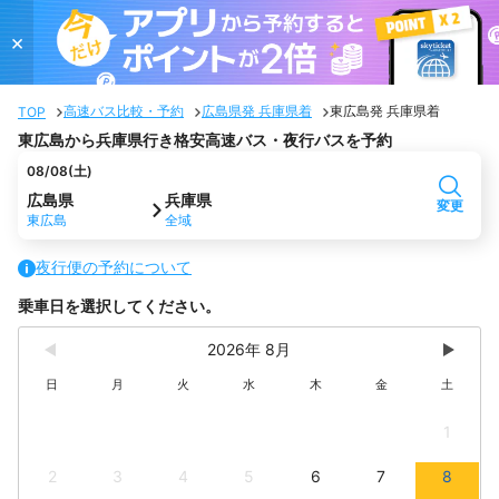
×
高速バス比較・予約
広島県発 兵庫県着
東広島発 兵庫県着
TOP
東広島から兵庫県行き格安高速バス・夜行バスを予約
08/08(土)
広島県
兵庫県
変更
東広島
全域
夜行便の予約について
乗車日を選択してください。
2026年 8月
日
月
火
水
木
金
土
1
2
3
4
5
6
7
8