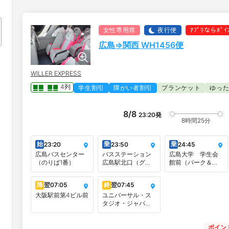
女性専用席
夜行便
ｱﾌﾟﾘならﾎﾟ
広島⇒関西 WH1456便
WILLER EXPRESS
4列
学生割引
障がい者割引
ブランケット
ゆっ
8/8
23:20
発
8時間25分
始
乗
乗
23:20
23:50
24:45
広島バスセンター
バスステーション
広島大学 学生会
（のりば1番）
広島駅北口（グラ
館前（パーク＆ラ
ノード広島 ビル
イドあり）
1F）
降
翌
07:05
終
翌
07:45
大阪駅前第4ビル前
ユニバーサル・ス
タジオ・ジャパ
ン 交通広場◎
ポイン