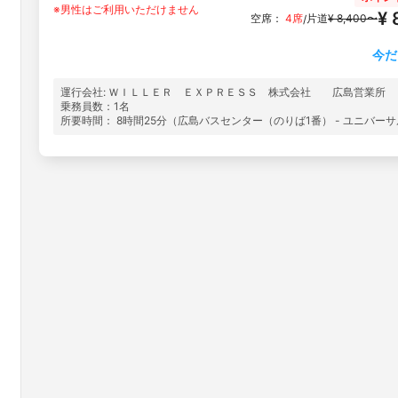
※男性はご利用いただけません
¥ 
空席：
4席
片道
¥ 8,400〜
/
今だ
運行会社: ＷＩＬＬＥＲ ＥＸＰＲＥＳＳ 株式会社 広島営業所
乗務員数：1名
所要時間： 8時間25分（広島バスセンター（のりば1番） - ユニバ