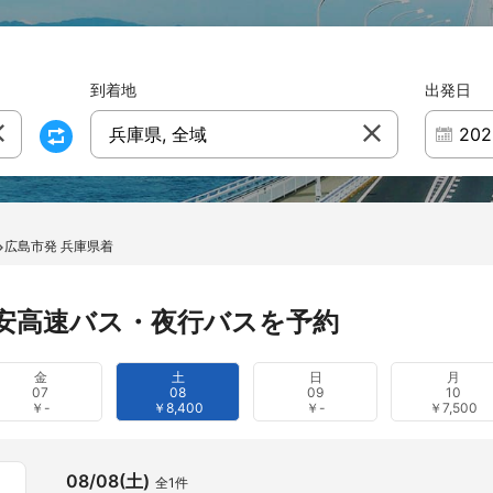
到着地
出発日
兵庫県, 全域
広島市発 兵庫県着
安高速バス・夜行バスを予約
金
土
日
月
07
08
09
10
￥-
￥8,400
￥-
￥7,500
08/08(土)
全1件