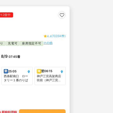
ｲﾝﾄ2倍中
(10394件)
4.4
その他
たり
充電可
座席指定不可
8/9
07:45
着
乗
降
翌
06:15
25:05
西条駅南口 ロー
神戸三宮高架商店
タリー１番のりば
街前（神戸三宮高
速バス待合所・
PMPTビル2階）
ト即時利用時