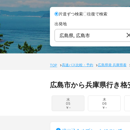
片道ずつ検索
往復で検索
出発地
広島県, 広島市
高速バス比較・予約
広島県発 兵庫県着
TOP
広島市から兵庫県行き格
水
木
05
06
￥-
￥-