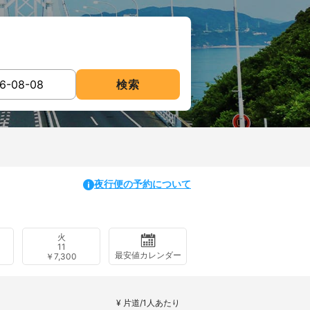
検索
夜行便の予約について
火
11
最安値カレンダー
￥7,300
¥ 片道/1人あたり