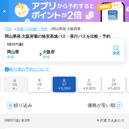
×
高速バス比較・予約
岡山県発 大阪府着
TOP
岡山県発 大阪府着の格安高速バス・夜行バスを比較・予約
08/07(金)
岡山県
大阪府
変更
全域
全域
夜行便の予約について
木
金
土
日
水
06
07
08
09
05
￥-
￥5,300
￥6,900
￥5,400
￥-
絞り込み
価格が安い順
08/07(金)
全2件
¥ 片道 /1人あたり