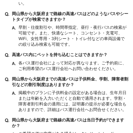
い。
Q.
岡山県から大阪府まで路線の高速バスはどのようなバスやシー
トタイプが検索できますか？
早割・往復割引や、時間帯指定、昼行・夜行バスの検索が
A.
可能です。また、快適なシート、コンセント・充電可、
WiFi、女性専用・3列シート・トイレ付などの車両設備で
の絞り込み検索も可能です。
Q.
高速バス内にペットを持ち込むことはできますか？
各バス運行会社によって対応が異なります。ご予約前に、
A.
ご利用希望のバス運行会社へお問い合わせください。
Q.
岡山県から大阪府までの高速バスは子供料金、学割、障害者割
引などの割引制度はありますか？
掲載中のプランに子供料金の設定がある場合は、生年月日
A.
または年齢を入力いただくと自動で適用されます。学割・
障害者割引料金の適用には、証明書の提示が必要な場合も
ありますので、詳細はバス運行会社へお問合せください。
Q.
岡山県から大阪府まで路線の高速バスは当日予約ができます
か？