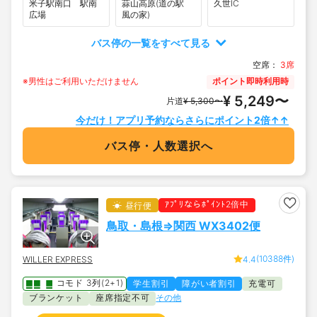
米子駅南口 駅南
蒜山高原(道の駅
久世IC
広場
風の家)
バス停の一覧をすべて見る
空席：
3席
※男性はご利用いただけません
ポイント即時利用時
¥ 5,249〜
片道
¥ 5,300〜
今だけ！アプリ予約ならさらにポイント2倍↑↑
バス停・人数選択へ
ｱﾌﾟﾘならﾎﾟｲﾝﾄ2倍中
昼行便
鳥取・島根⇒関西 WX3402便
(10388件)
WILLER EXPRESS
4.4
コモド 3列(2+1)
学生割引
障がい者割引
充電可
ブランケット
座席指定不可
その他