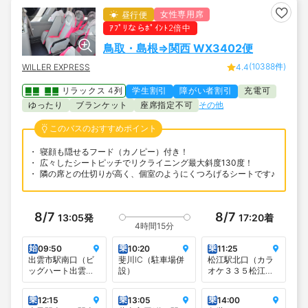
女性専用席
昼行便
ｱﾌﾟﾘならﾎﾟｲﾝﾄ2倍中
鳥取・島根⇒関西 WX3402便
(10388件)
WILLER EXPRESS
4.4
リラックス 4列
学生割引
障がい者割引
充電可
ゆったり
ブランケット
座席指定不可
その他
このバスのおすすめポイント
寝顔も隠せるフード（カノピー）付き！
広々したシートピッチでリクライニング最大斜度130度！
隣の席との仕切りが高く、個室のようにくつろげるシートです♪
8/7
8/7
13:05
発
17:20
着
4時間15分
始
乗
乗
09:50
10:20
11:25
出雲市駅南口（ビ
斐川IC（駐車場併
松江駅北口（カラ
ッグハート出雲
設）
オケ３３５松江駅
前）
前店向かい）
乗
乗
乗
12:15
13:05
14:00