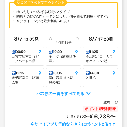
このバスのおすすめポイント
ゆったりくつろげる3列独立タイプ
隣席との間のMYカーテンにより、個室感覚で利用可能です♪
リクライニングは最大斜度140度！
8/7
8/7
13:05
発
17:20
着
4時間15分
始
乗
乗
09:50
10:20
11:25
出雲市駅南口（ビ
斐川IC（駐車場併
松江駅北口（カラ
ッグハート出雲
設）
オケ３３５松江駅
前）
前店向かい）
乗
乗
乗
12:15
13:05
14:00
米子駅南口 駅南
蒜山高原(道の駅
久世IC
広場
風の家)
バス停の一覧をすべて見る
空席：
◎
ポイント即時利用時
¥ 6,238〜
片道
¥ 6,300〜
今だけ！アプリ予約ならさらにポイント2倍↑↑