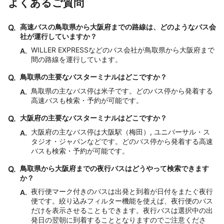
よくあるご質問
Q.
高速バスの鳥取県から大阪府までの路線は、どのようなバス会
社が運行していますか？
WILLER EXPRESSなどのバス会社が鳥取県から大阪府まで
A.
間の路線を運行しています。
Q.
鳥取県の主要なバスターミナルはどこですか？
鳥取県の主なバス停は米子です。どのバス停から発着する
A.
高速バスも検索・予約が可能です。
Q.
大阪府の主要なバスターミナルはどこですか？
大阪府の主なバス停は大阪駅（梅田）, ユニバーサル・ス
A.
タジオ・ジャパンなどです。どのバス停から発着する高速
バスも検索・予約が可能です。
Q.
鳥取県から大阪府までの夜行バスはどうやって検索できます
か？
夜行便マーク付きのバスは出発と到着が日付をまたぐ夜行
A.
便です。絞り込みフィルター機能を使えば、夜行便のバス
だけを表示させることもできます。夜行バスは選択中の出
発日の翌朝に到着することとなりますのでご注意くださ