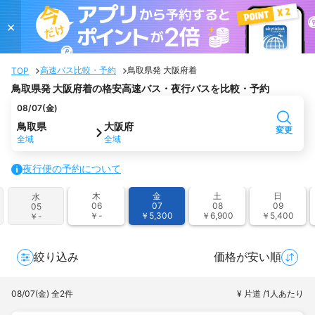
×
高速バス比較・予約
鳥取県発 大阪府着
TOP
鳥取県発 大阪府着の格安高速バス・夜行バスを比較・予約
08/07(金)
鳥取県
大阪府
変更
全域
全域
夜行便の予約について
木
金
土
日
水
06
07
08
09
05
￥-
￥5,300
￥6,900
￥5,400
￥-
絞り込み
価格が安い順
08/07(金)
全2件
¥ 片道 /1人あたり