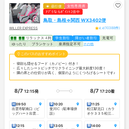
女性専用席
昼行便
ｱﾌﾟﾘならﾎﾟｲﾝﾄ2倍中
鳥取・島根⇒関西 WX3402便
(10388件)
WILLER EXPRESS
4.4
リラックス 4列
学生割引
障がい者割引
充電可
ゆったり
ブランケット
座席指定不可
その他
このバスのおすすめポイント
寝顔も隠せるフード（カノピー）付き！
広々したシートピッチでリクライニング最大斜度130度！
隣の席との仕切りが高く、個室のようにくつろげるシートです♪
8/7
8/7
12:15
発
17:20
着
始
乗
乗
09:50
10:20
11:25
出雲市駅南口（ビ
斐川IC（駐車場併
松江駅北口（カラ
ッグハート出雲
設）
オケ３３５松江駅
前）
前店向かい）
乗
乗
乗
12:15
13:05
14:00