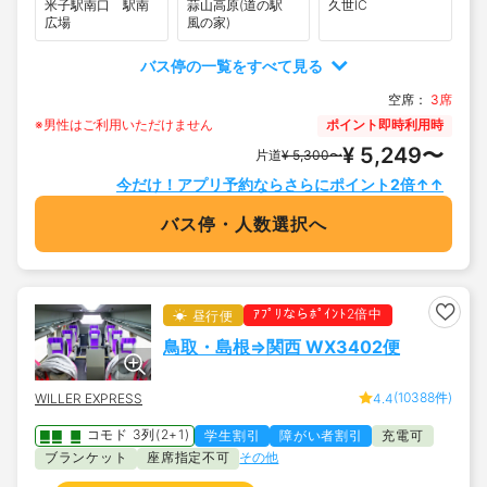
米子駅南口 駅南
蒜山高原(道の駅
久世IC
広場
風の家)
バス停の一覧をすべて見る
空席：
3席
※男性はご利用いただけません
ポイント即時利用時
¥ 5,249〜
片道
¥ 5,300〜
今だけ！アプリ予約ならさらにポイント2倍↑↑
バス停・人数選択へ
ｱﾌﾟﾘならﾎﾟｲﾝﾄ2倍中
昼行便
鳥取・島根⇒関西 WX3402便
(10388件)
WILLER EXPRESS
4.4
コモド 3列(2+1)
学生割引
障がい者割引
充電可
ブランケット
座席指定不可
その他