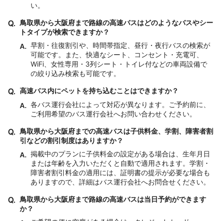
い。
Q.
鳥取県から大阪府まで路線の高速バスはどのようなバスやシー
トタイプが検索できますか？
早割・往復割引や、時間帯指定、昼行・夜行バスの検索が
A.
可能です。また、快適なシート、コンセント・充電可、
WiFi、女性専用・3列シート・トイレ付などの車両設備で
の絞り込み検索も可能です。
Q.
高速バス内にペットを持ち込むことはできますか？
各バス運行会社によって対応が異なります。ご予約前に、
A.
ご利用希望のバス運行会社へお問い合わせください。
Q.
鳥取県から大阪府までの高速バスは子供料金、学割、障害者割
引などの割引制度はありますか？
掲載中のプランに子供料金の設定がある場合は、生年月日
A.
または年齢を入力いただくと自動で適用されます。学割・
障害者割引料金の適用には、証明書の提示が必要な場合も
ありますので、詳細はバス運行会社へお問合せください。
Q.
鳥取県から大阪府まで路線の高速バスは当日予約ができます
か？