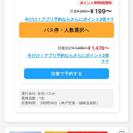
ポイント即時利用時
¥ 199〜
片道
¥ 200〜
今だけ！アプリ予約ならさらにポイント2倍↑↑
バス停・人数選択へ
¥ 1,476〜
往復合計
¥ 1,490〜
今だけ！アプリ予約ならさらにポイント2倍
↑↑
往復で予約する
運行会社: 全但バス㈱
乗務員数：1名
所要時間： 3時間56分（神戸空港 - 城崎温泉駅）