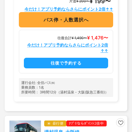
¥ 199〜
片道
¥ 200〜
今だけ！アプリ予約ならさらにポイント2倍↑↑
バス停・人数選択へ
¥ 1,476〜
往復合計
¥ 1,490〜
今だけ！アプリ予約ならさらにポイント2倍
↑↑
往復で予約する
運行会社: 全但バス㈱
乗務員数：1名
所要時間： 3時間12分（湯村温泉 - 大阪(阪急三番街)）
昼行便
ｱﾌﾟﾘならﾎﾟｲﾝﾄ2倍中