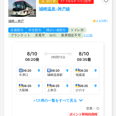
昼行便
ｱﾌﾟﾘならﾎﾟｲﾝﾄ2倍中
城崎温泉-神戸線
城崎～神戸
(9件)
4.6
往復割引
学生割引
障がい者割引
トイレ付
ブランケット
充電可
座席指定不可
その他
WiFi
8/10
8/10
3時間15分
06:20
発
09:35
着
始
乗
乗
06:20
06:20
06:20
降
今津口
城崎温泉駅
地蔵湯
乗
乗
乗
06:20
06:25
06:25
降
降
降
大谿橋
上来日
ひのそ
バス停の一覧をすべて見る
空席：
◎
ポイント即時利用時