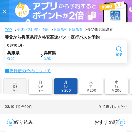
×
高速バス比較・予約
兵庫県発 兵庫県着
養父発 兵庫県着
TOP
養父から兵庫県行き格安高速バス・夜行バスを予約
08/10(月)
兵庫県
兵庫県
変更
養父
全域
夜行便の予約について
日
月
火
水
土
09
10
11
12
08
￥-
￥200
￥200
￥200
￥-
08/10(月)
全10件
¥ 片道 /1人あたり
絞り込み
おすすめ順