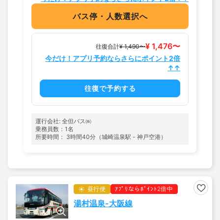
バス停・人数選択へ
¥ 1,476〜
往復合計
¥ 1,490〜
今だけ！アプリ予約ならさらにポイント2倍
↑↑
往復で予約する
運行会社: 全但バス㈱
乗務員数：1名
所要時間： 3時間40分（城崎温泉駅 - 神戸空港）
昼行便
ｱﾌﾟﾘならﾎﾟｲﾝﾄ2倍中
湯村温泉-大阪線