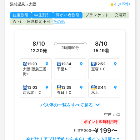
湯村温泉～大阪
(15件)
4.3
往復割引
学生割引
障がい者割引
ブランケット
充電可
座席指定不可
その他
WiFi
8/10
8/10
2時間59分
12:20
発
15:19
着
始
乗
乗
12:20
12:34
12:52
大阪(阪急三番
千里ＮＴ
宝塚ＩＣ
街)
乗
乗
乗
13:03
13:38
13:44
降
降
西宮北ＩＣ
春日ＩＣ
氷上
バス停の一覧をすべて見る
空席：
◎
ポイント即時利用時
¥ 199〜
片道
¥ 200〜
今だけ！アプリ予約ならさらにポイント2倍↑↑