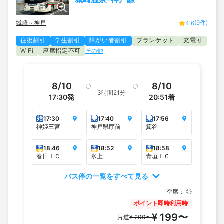
城崎～神戸
(9件)
4.6
往復割引
学生割引
障がい者割引
ブランケット
充電可
座席指定不可
その他
WiFi
8/10
8/10
3時間21分
17:30
発
20:51
着
始
乗
乗
17:30
17:40
17:56
神姫三宮
神戸県庁前
箕谷
乗
乗
乗
18:46
18:52
18:58
降
降
降
春日ＩＣ
氷上
青垣ＩＣ
バス停の一覧をすべて見る
空席：
◎
ポイント即時利用時
¥ 199〜
片道
¥ 200〜