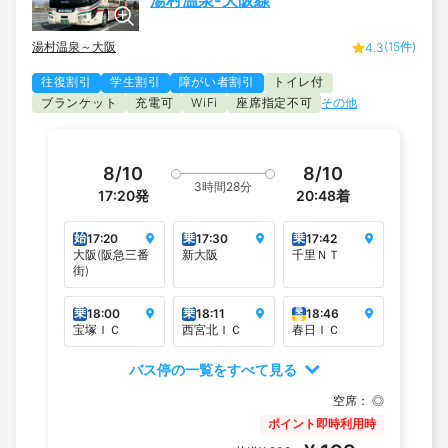
湯村温泉-大阪線
湯村温泉～大阪
(15件)
4.3
往復割引
学生割引
障がい者割引
トイレ付
ブランケット
充電可
座席指定不可
その他
WiFi
8/10
8/10
3時間28分
17:20
発
20:48
着
始
乗
乗
17:20
17:30
17:42
大阪(阪急三番
新大阪
千里ＮＴ
街)
乗
乗
乗
18:00
18:11
18:46
降
宝塚ＩＣ
西宮北ＩＣ
春日ＩＣ
バス停の一覧をすべて見る
空席：
◎
ポイント即時利用時