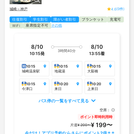
城崎～神戸
(9件)
4.6
往復割引
学生割引
障がい者割引
ブランケット
充電可
座席指定不可
その他
WiFi
8/10
8/10
3時間40分
10:15
発
13:55
着
始
乗
乗
10:15
10:15
10:15
降
降
城崎温泉駅
地蔵湯
大谿橋
乗
乗
乗
10:15
10:20
10:20
降
降
降
今津口
来日
上来日
バス停の一覧をすべて見る
空席：
◎
ポイント即時利用時
¥ 199〜
片道
¥ 200〜
今だけ！アプリ予約ならさらにポイント2倍↑↑