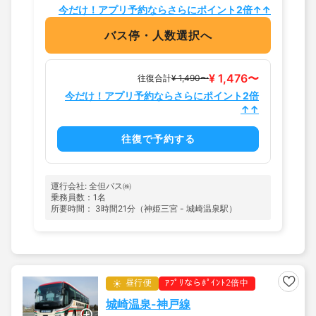
今だけ！アプリ予約ならさらにポイント2倍↑↑
バス停・人数選択へ
¥ 1,476〜
往復合計
¥ 1,490〜
今だけ！アプリ予約ならさらにポイント2倍
↑↑
往復で予約する
運行会社: 全但バス㈱
乗務員数：1名
所要時間： 3時間21分（神姫三宮 - 城崎温泉駅）
昼行便
ｱﾌﾟﾘならﾎﾟｲﾝﾄ2倍中
城崎温泉-神戸線