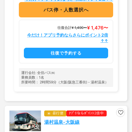
バス停・人数選択へ
¥ 1,476〜
往復合計
¥ 1,490〜
今だけ！アプリ予約ならさらにポイント2倍
↑↑
往復で予約する
運行会社: 全但バス㈱
乗務員数：1名
所要時間： 2時間59分（大阪(阪急三番街) - 湯村温泉）
昼行便
ｱﾌﾟﾘならﾎﾟｲﾝﾄ2倍中
湯村温泉-大阪線