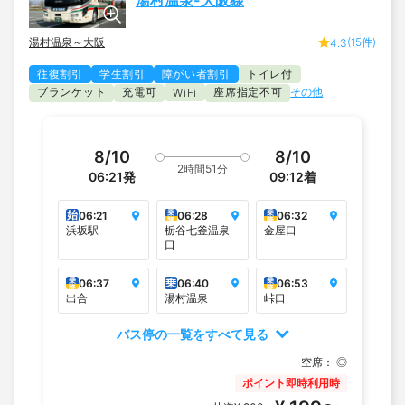
湯村温泉～大阪
(15件)
4.3
往復割引
学生割引
障がい者割引
トイレ付
ブランケット
充電可
座席指定不可
その他
WiFi
8/10
8/10
2時間51分
06:21
発
09:12
着
始
乗
乗
06:21
06:28
06:32
降
降
浜坂駅
栃谷七釜温泉
金屋口
口
乗
乗
乗
06:37
06:40
06:53
降
降
出合
湯村温泉
峠口
バス停の一覧をすべて見る
空席：
◎
ポイント即時利用時