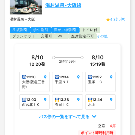
湯村温泉-大阪線
湯村温泉～大阪
(15件)
4.3
往復割引
学生割引
障がい者割引
トイレ付
ブランケット
充電可
座席指定不可
その他
WiFi
8/10
8/10
2時間59分
12:20
発
15:19
着
始
乗
乗
12:20
12:34
12:52
大阪(阪急三番
千里ＮＴ
宝塚ＩＣ
街)
乗
乗
乗
13:03
13:38
13:44
降
降
西宮北ＩＣ
春日ＩＣ
氷上
バス停の一覧をすべて見る
空席：
4席
ポイント即時利用時