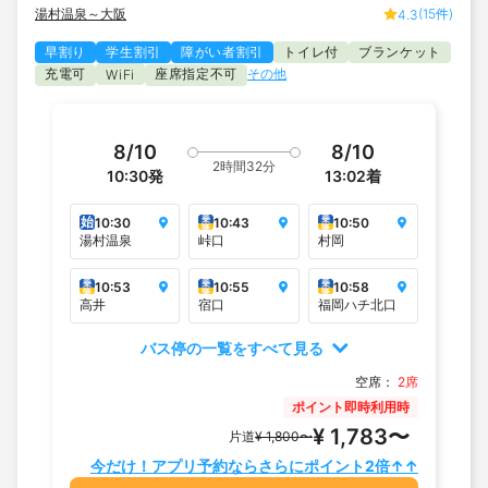
湯村温泉～大阪
(15件)
4.3
早割り
学生割引
障がい者割引
トイレ付
ブランケット
充電可
座席指定不可
その他
WiFi
8/10
8/10
2時間32分
10:30
発
13:02
着
始
乗
乗
10:30
10:43
10:50
降
降
湯村温泉
峠口
村岡
乗
乗
乗
10:53
10:55
10:58
降
降
降
高井
宿口
福岡ハチ北口
バス停の一覧をすべて見る
空席：
2席
ポイント即時利用時
¥ 1,783〜
片道
¥ 1,800〜
今だけ！アプリ予約ならさらにポイント2倍↑↑