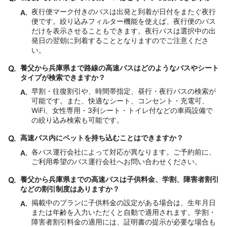
夜行便マーク付きのバスは出発と到着が日付をまたぐ夜行
A.
便です。絞り込みフィルター機能を使えば、夜行便のバス
だけを表示させることもできます。夜行バスは選択中の出
発日の翌朝に到着することとなりますのでご注意くださ
い。
Q.
養父から兵庫県まで路線の高速バスはどのようなバスやシート
タイプが検索できますか？
早割・往復割引や、時間帯指定、昼行・夜行バスの検索が
A.
可能です。また、快適なシート、コンセント・充電可、
WiFi、女性専用・3列シート・トイレ付などの車両設備で
の絞り込み検索も可能です。
Q.
高速バス内にペットを持ち込むことはできますか？
各バス運行会社によって対応が異なります。ご予約前に、
A.
ご利用希望のバス運行会社へお問い合わせください。
Q.
養父から兵庫県までの高速バスは子供料金、学割、障害者割引
などの割引制度はありますか？
掲載中のプランに子供料金の設定がある場合は、生年月日
A.
または年齢を入力いただくと自動で適用されます。学割・
障害者割引料金の適用には、証明書の提示が必要な場合も