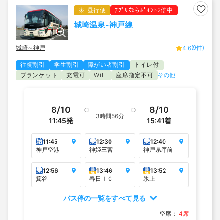
昼行便
ｱﾌﾟﾘならﾎﾟｲﾝﾄ2倍中
城崎温泉-神戸線
城崎～神戸
(9件)
4.6
往復割引
学生割引
障がい者割引
トイレ付
ブランケット
充電可
座席指定不可
その他
WiFi
8/10
8/10
3時間56分
11:45
発
15:41
着
始
乗
乗
11:45
12:30
12:40
神戸空港
神姫三宮
神戸県庁前
乗
乗
乗
12:56
13:46
13:52
降
降
箕谷
春日ＩＣ
氷上
バス停の一覧をすべて見る
空席：
4席