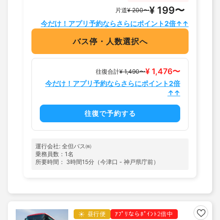
¥ 199〜
片道
¥ 200〜
今だけ！アプリ予約ならさらにポイント2倍↑↑
バス停・人数選択へ
¥ 1,476〜
往復合計
¥ 1,490〜
今だけ！アプリ予約ならさらにポイント2倍
↑↑
往復で予約する
運行会社: 全但バス㈱
乗務員数：1名
所要時間： 3時間15分（今津口 - 神戸県庁前）
昼行便
ｱﾌﾟﾘならﾎﾟｲﾝﾄ2倍中