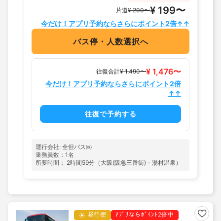
¥ 199〜
片道
¥ 200〜
今だけ！アプリ予約ならさらにポイント2倍↑↑
バス停・人数選択へ
¥ 1,476〜
往復合計
¥ 1,490〜
今だけ！アプリ予約ならさらにポイント2倍
↑↑
往復で予約する
運行会社: 全但バス㈱
乗務員数：1名
所要時間： 2時間59分（大阪(阪急三番街) - 湯村温泉）
昼行便
ｱﾌﾟﾘならﾎﾟｲﾝﾄ2倍中