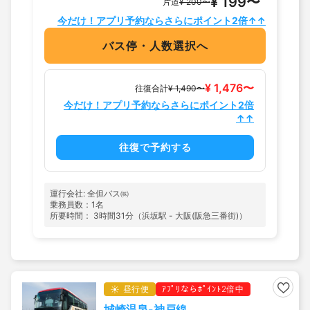
¥ 199〜
片道
¥ 200〜
今だけ！アプリ予約ならさらにポイント2倍↑↑
バス停・人数選択へ
¥ 1,476〜
往復合計
¥ 1,490〜
今だけ！アプリ予約ならさらにポイント2倍
↑↑
往復で予約する
運行会社: 全但バス㈱
乗務員数：1名
所要時間： 3時間31分（浜坂駅 - 大阪(阪急三番街)）
昼行便
ｱﾌﾟﾘならﾎﾟｲﾝﾄ2倍中
城崎温泉-神戸線