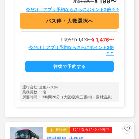
¥ 199〜
片道
¥ 200〜
今だけ！アプリ予約ならさらにポイント2倍↑↑
バス停・人数選択へ
¥ 1,476〜
往復合計
¥ 1,490〜
今だけ！アプリ予約ならさらにポイント2倍
↑↑
往復で予約する
運行会社: 全但バス㈱
乗務員数：1名
所要時間： 3時間28分（大阪(阪急三番街) - 湯村温泉）
昼行便
ｱﾌﾟﾘならﾎﾟｲﾝﾄ2倍中
湯村温泉-大阪線