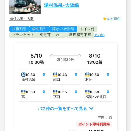
湯村温泉-大阪線
湯村温泉～大阪
(15件)
4.3
往復割引
学生割引
障がい者割引
トイレ付
ブランケット
充電可
座席指定不可
その他
WiFi
8/10
8/10
2時間32分
10:30
発
13:02
着
始
乗
乗
10:30
10:43
10:50
降
降
湯村温泉
峠口
村岡
乗
乗
乗
10:53
10:55
10:58
降
降
降
高井
宿口
福岡ハチ北口
バス停の一覧をすべて見る
空席：
◎
ポイント即時利用時