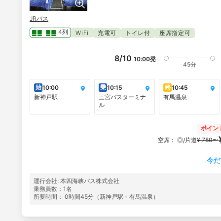
JRバス
4列
WiFi
充電可
トイレ付
座席指定可
8/10
10:00
発
45分
始
乗
終
10:00
10:15
10:45
新神戸駅
三宮バスターミナ
有馬温泉
ル
ポイン
空席：
◎
片道
¥ 780〜
/
今だ
運行会社: 本四海峡バス株式会社
乗務員数：1名
所要時間： 0時間45分（新神戸駅 - 有馬温泉）