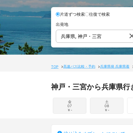
片道ずつ検索
往復で検索
出発地
兵庫県, 神戸・三宮
高速バス比較・予約
兵庫県発 兵庫県着
TOP
神戸・三宮から兵庫県行
金
土
07
08
￥-
￥-