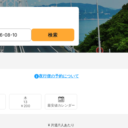
検索
夜行便の予約について
木
13
最安値カレンダー
￥200
¥ 片道/1人あたり