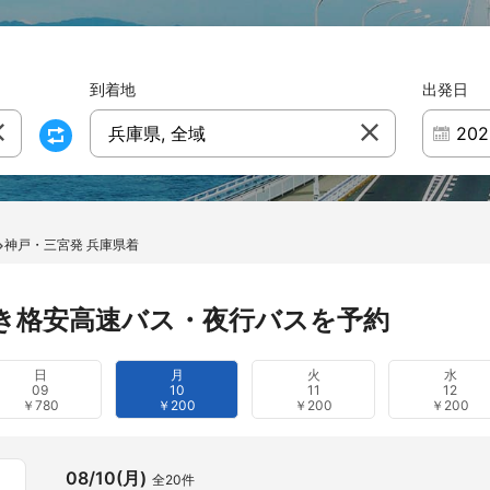
到着地
出発日
兵庫県, 全域
神戸・三宮発 兵庫県着
き格安高速バス・夜行バスを予約
日
月
火
水
09
10
11
12
￥780
￥200
￥200
￥200
08/10(月)
全20件