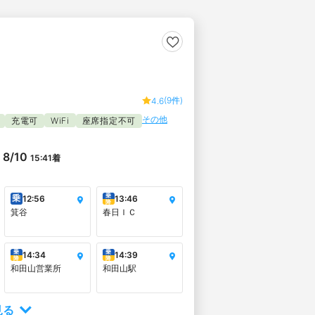
(9件)
4.6
その他
充電可
WiFi
座席指定不可
8/10
15:41
着
乗
乗
12:56
13:46
降
箕谷
春日ＩＣ
乗
乗
14:34
14:39
降
降
和田山営業所
和田山駅
見る