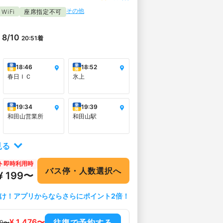
その他
WiFi
座席指定不可
8/10
20:51
着
乗
乗
18:46
18:52
降
降
春日ＩＣ
氷上
乗
乗
19:34
19:39
降
降
和田山営業所
和田山駅
見る
ト即時利用時
バス停・人数選択へ
¥ 199〜
け！アプリからならさらにポイント2倍！
¥ 1,476〜
往復で予約する
90〜