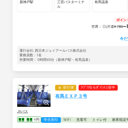
新神戸駅
三宮バスターミナ
有馬温泉
ル
ポイン
空席：
◎
片道
¥ 780〜
/
今だ
運行会社: 西日本ジェイアールバス株式会社
乗務員数：1名
所要時間： 0時間45分（新神戸駅 - 有馬温泉）
昼行便
ｱﾌﾟﾘならﾎﾟｲﾝﾄ2倍中
有馬ＥＸＰ３号
JRバス
4列
学生割引
WiFi
充電可
トイレ付
座席指定