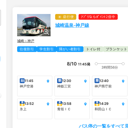
昼行便
ｱﾌﾟﾘならﾎﾟｲﾝﾄ2倍中
城崎温泉-神戸線
城崎～神戸
往復割引
学生割引
障がい者割引
トイレ付
ブランケット
8/10
11:45
発
3時間56分
始
乗
乗
11:45
12:30
12:40
神戸空港
神姫三宮
神戸県庁前
乗
乗
乗
13:52
13:58
14:29
降
降
降
氷上
青垣ＩＣ
和田山ＩＣ
バス停の一覧をすべて