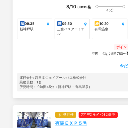
8/10
09:35
発
45分
始
乗
終
09:35
09:50
10:20
新神戸駅
三宮バスターミナ
有馬温泉
ル
ポイン
空席：
◎
片道
¥ 780〜
/
今だ
運行会社: 西日本ジェイアールバス株式会社
乗務員数：1名
所要時間： 0時間45分（新神戸駅 - 有馬温泉）
昼行便
ｱﾌﾟﾘならﾎﾟｲﾝﾄ2倍中
有馬ＥＸＰ５号