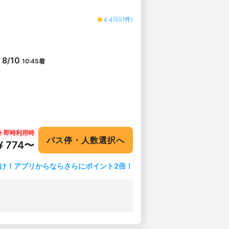
(551件)
4.4
8/10
10:45
着
ト即時利用時
バス停・人数選択へ
¥ 774〜
け！アプリからならさらにポイント2倍！