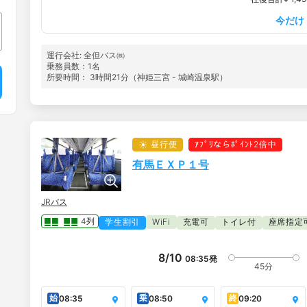
今だけ
運行会社: 全但バス㈱
乗務員数：1名
所要時間： 3時間21分（神姫三宮 - 城崎温泉駅）
昼行便
ｱﾌﾟﾘならﾎﾟｲﾝﾄ2倍中
有馬ＥＸＰ１号
JRバス
4列
学生割引
WiFi
充電可
トイレ付
座席指定
8/10
08:35
発
45分
始
乗
終
08:35
08:50
09:20