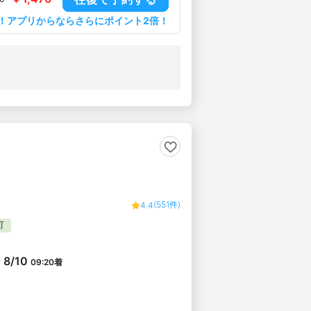
！アプリからならさらにポイント2倍！
(551件)
4.4
可
8/10
09:20
着