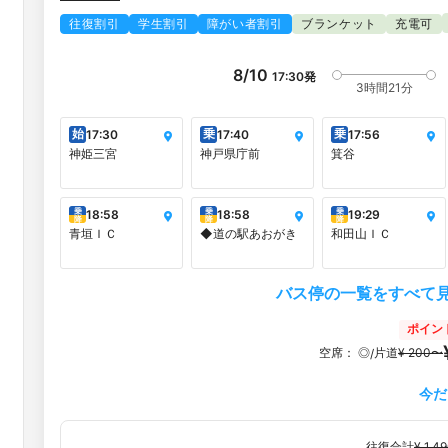
往復割引
学生割引
障がい者割引
ブランケット
充電可
8/10
17:30
発
3時間21分
始
乗
乗
17:30
17:40
17:56
神姫三宮
神戸県庁前
箕谷
乗
乗
乗
18:58
18:58
19:29
降
降
降
青垣ＩＣ
◆道の駅あおがき
和田山ＩＣ
バス停の一覧をすべて
ポイン
空席：
◎
片道
¥ 200〜
/
今だ
往復合計
¥ 1,4