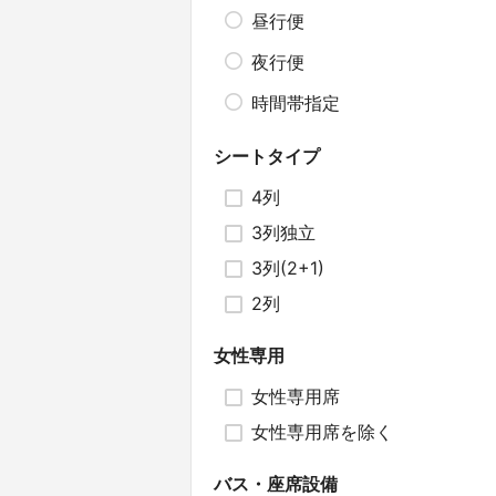
昼行便
夜行便
時間帯指定
シートタイプ
4列
3列独立
3列(2+1)
2列
女性専用
女性専用席
女性専用席を除く
バス・座席設備