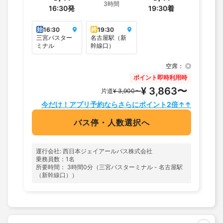
3時間
16:30
発
19:30
着
始
終
16:30
19:30
三宮バスター
名古屋駅（新
ミナル
幹線口）
空席：
◎
ポイント即時利用時
¥ 3,863〜
片道
¥ 3,900〜
今だけ！アプリ予約ならさらにポイント2倍↑↑
バス停・人数選択へ
運行会社: 西日本ジェイアールバス株式会社
乗務員数：1名
所要時間： 3時間0分（三宮バスターミナル - 名古屋駅
（新幹線口））