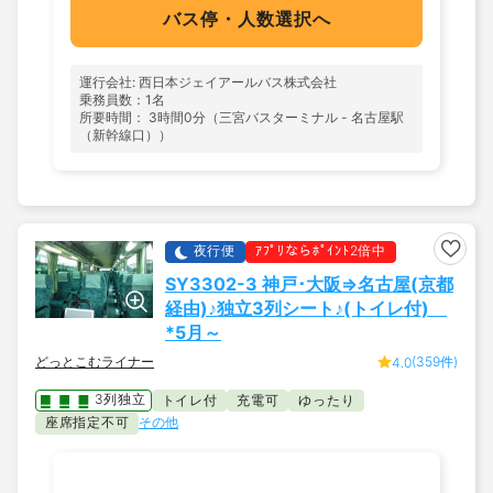
バス停・人数選択へ
運行会社: 西日本ジェイアールバス株式会社
乗務員数：1名
所要時間： 3時間0分（三宮バスターミナル - 名古屋駅
（新幹線口））
夜行便
ｱﾌﾟﾘならﾎﾟｲﾝﾄ2倍中
SY3302-3 神戸･大阪⇒名古屋(京都
経由)♪独立3列シート♪(トイレ付)
*5月～
どっとこむライナー
(359件)
4.0
3列独立
トイレ付
充電可
ゆったり
座席指定不可
その他