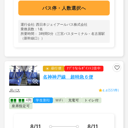
バス停・人数選択へ
運行会社: 西日本ジェイアールバス株式会社
乗務員数：1名
所要時間： 3時間0分（三宮バスターミナル - 名古屋駅
（新幹線口））
昼行便
ｱﾌﾟﾘならﾎﾟｲﾝﾄ2倍中
名神神戸線 超特急６便
JRバス
(551件)
4.4
4列
学生割引
充電可
トイレ付
WiFi
座席指定可
8/11
8/11