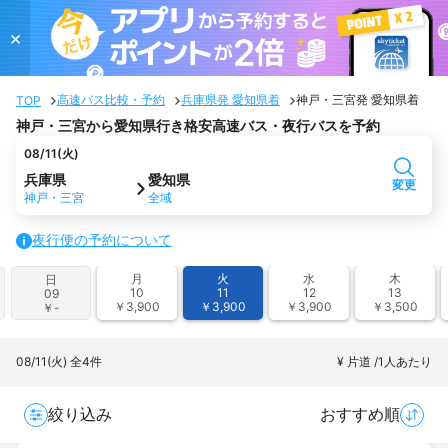
×
高速バス比較・予約
兵庫県発 愛知県着
神戸・三宮発 愛知県着
TOP
神戸・三宮から愛知県行き格安高速バス・夜行バスを予約
08/11(火)
兵庫県
愛知県
変更
神戸・三宮
全域
夜行便の予約について
月
火
水
木
日
10
11
12
13
09
￥3,900
￥3,900
￥3,900
￥3,500
￥-
08/11(火)
全4件
¥ 片道 /1人あたり
絞り込み
おすすめ順