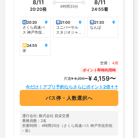
8/11
8/11
4時間35分
20:20
発
24:55
着
始
乗
乗
20:20
21:00
21:30
さくら高速バ
ユニバーサル
なんば
ス 神戸市役所
スタジオジャ
前.
パン＜4番バス
のりば＞
終
24:55
栄
空席：
4席
ポイント即時利用時
¥ 4,159〜
片道
¥ 4,200〜
今だけ！アプリ予約ならさらにポイント2倍↑↑
バス停・人数選択へ
運行会社: 株式会社 昌栄交通
乗務員数：2名
所要時間： 4時間35分（さくら高速バス 神戸市役所前.
- 栄）