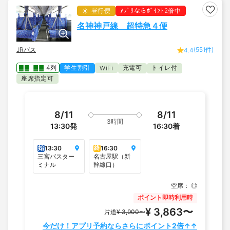
昼行便
ｱﾌﾟﾘならﾎﾟｲﾝﾄ2倍中
名神神戸線 超特急４便
JRバス
(551件)
4.4
4列
学生割引
充電可
トイレ付
WiFi
座席指定可
8/11
8/11
3時間
13:30
発
16:30
着
始
終
13:30
16:30
三宮バスター
名古屋駅（新
ミナル
幹線口）
空席：
◎
ポイント即時利用時
¥ 3,863〜
片道
¥ 3,900〜
今だけ！アプリ予約ならさらにポイント2倍↑↑