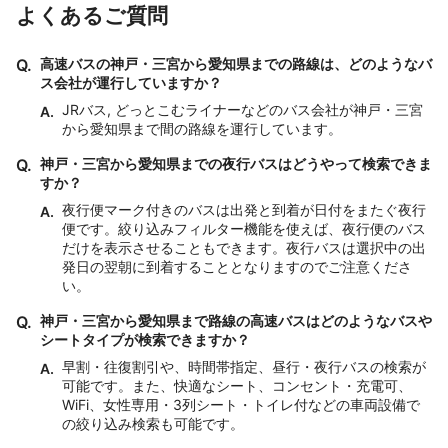
よくあるご質問
Q.
高速バスの神戸・三宮から愛知県までの路線は、どのようなバ
ス会社が運行していますか？
JRバス, どっとこむライナーなどのバス会社が神戸・三宮
A.
から愛知県まで間の路線を運行しています。
Q.
神戸・三宮から愛知県までの夜行バスはどうやって検索できま
すか？
夜行便マーク付きのバスは出発と到着が日付をまたぐ夜行
A.
便です。絞り込みフィルター機能を使えば、夜行便のバス
だけを表示させることもできます。夜行バスは選択中の出
発日の翌朝に到着することとなりますのでご注意くださ
い。
Q.
神戸・三宮から愛知県まで路線の高速バスはどのようなバスや
シートタイプが検索できますか？
早割・往復割引や、時間帯指定、昼行・夜行バスの検索が
A.
可能です。また、快適なシート、コンセント・充電可、
WiFi、女性専用・3列シート・トイレ付などの車両設備で
の絞り込み検索も可能です。