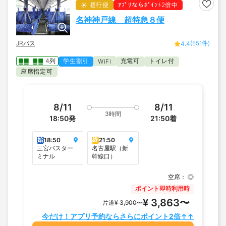
昼行便
ｱﾌﾟﾘならﾎﾟｲﾝﾄ2倍中
名神神戸線 超特急８便
JRバス
(551件)
4.4
4列
学生割引
充電可
トイレ付
WiFi
座席指定可
8/11
8/11
3時間
18:50
発
21:50
着
始
終
18:50
21:50
三宮バスター
名古屋駅（新
ミナル
幹線口）
空席：
◎
ポイント即時利用時
¥ 3,863〜
片道
¥ 3,900〜
今だけ！アプリ予約ならさらにポイント2倍↑↑