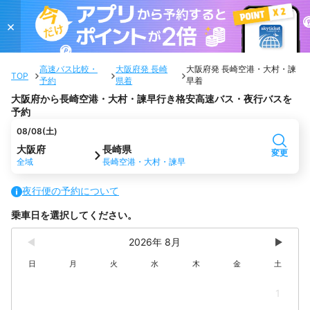
×
高速バス比較・
大阪府発 長崎
大阪府発 長崎空港・大村・諫
TOP
予約
県着
早着
大阪府から長崎空港・大村・諫早行き格安高速バス・夜行バスを
予約
08/08(土)
大阪府
長崎県
変更
全域
長崎空港・大村・諫早
夜行便の予約について
乗車日を選択してください。
2026年 8月
日
月
火
水
木
金
土
1