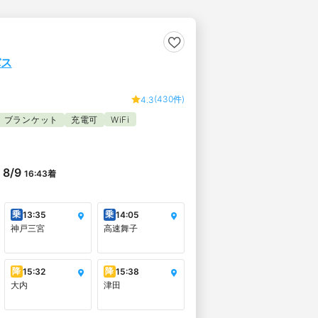
バス
(430件)
4.3
ブランケット
充電可
WiFi
8/9
16:43
着
乗
乗
13:35
14:05
神戸三宮
高速舞子
降
降
15:32
15:38
大内
津田