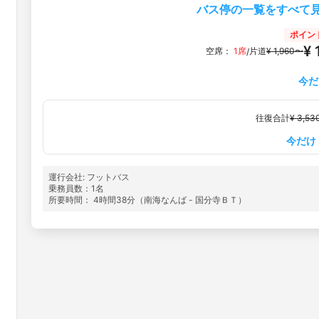
バス停の一覧をすべて
ポイン
¥
空席：
1席
片道
¥ 1,960〜
/
今だ
往復合計
¥ 3,5
今だけ
運行会社: フットバス
乗務員数：1名
所要時間： 4時間38分（南海なんば - 国分寺ＢＴ）