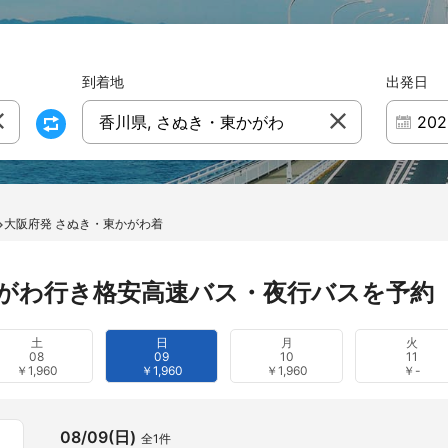
到着地
出発日
香川県, さぬき・東かがわ
大阪府発 さぬき・東かがわ着
がわ行き格安高速バス・夜行バスを予約
土
日
月
火
08
09
10
11
￥1,960
￥1,960
￥1,960
￥-
08/09(日)
全1件