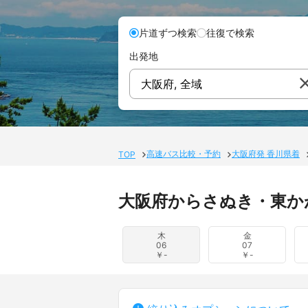
片道ずつ検索
往復で検索
出発地
大阪府, 全域
高速バス比較・予約
大阪府発 香川県着
TOP
大阪府からさぬき・東か
木
金
06
07
￥-
￥-