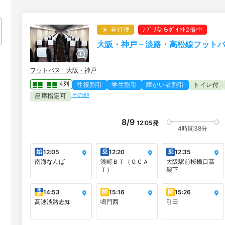
昼行便
ｱﾌﾟﾘならﾎﾟｲﾝﾄ2倍中
大阪・神戸－淡路・高松線フット
フットバス 大阪・神戸
4列
往復割引
学生割引
障がい者割引
トイレ付
その他
座席指定可
8/9
12:05
発
4時間38分
始
乗
乗
12:05
12:20
12:35
南海なんば
湊町ＢＴ（ＯＣＡ
大阪駅前桜橋口高
Ｔ）
架下
乗
降
降
14:53
15:16
15:26
降
高速淡路志知
鳴門西
引田