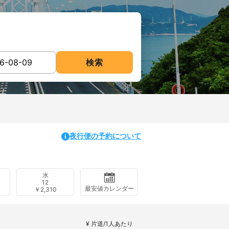
検索
夜行便の予約について
水
12
最安値カレンダー
￥2,310
¥ 片道/1人あたり