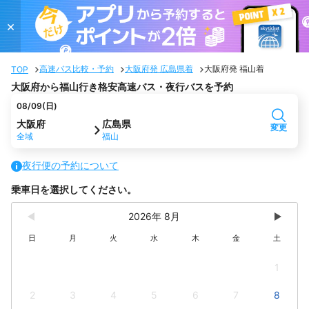
×
高速バス比較・予約
大阪府発 広島県着
大阪府発 福山着
TOP
大阪府から福山行き格安高速バス・夜行バスを予約
08/09(日)
大阪府
広島県
変更
全域
福山
夜行便の予約について
乗車日を選択してください。
2026年 8月
日
月
火
水
木
金
土
1
2
3
4
5
6
7
8