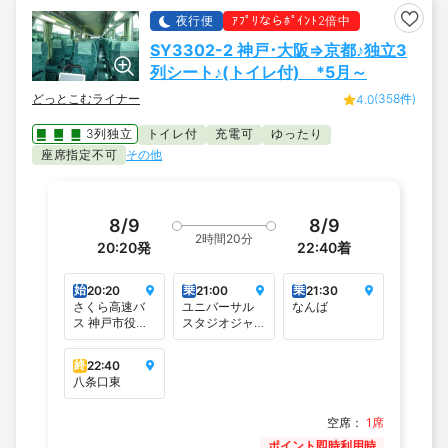
夜行便
ｱﾌﾟﾘならﾎﾟｲﾝﾄ2倍中
SY3302-2 神戸･大阪⇒京都♪独立3
列シート♪(トイレ付) *5月～
どっとこむライナー
(358件)
4.0
3列独立
トイレ付
充電可
ゆったり
座席指定不可
その他
8/9
8/9
2時間20分
20:20
発
22:40
着
始
乗
乗
20:20
21:00
21:30
さくら高速バ
ユニバーサル
なんば
ス 神戸市役所
スタジオジャ
前.
パン＜4番バス
のりば＞
終
22:40
八条口東
空席：
1席
ポイント即時利用時