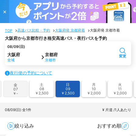
×
高速バス比較・予約
大阪府発 京都府着
大阪府発 京都市着
TOP
大阪府から京都市行き格安高速バス・夜行バスを予約
08/09(日)
大阪府
京都府
変更
全域
京都市
夜行便の予約について
土
日
月
火
金
08
09
10
11
07
￥2,500
￥2,500
￥2,000
￥2,000
￥-
08/09(日)
全1件
¥ 片道 /1人あたり
絞り込み
おすすめ順