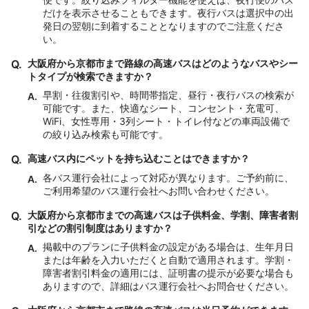
だけを表示させることもできます。夜行バスは選択中の出
発日の翌朝に到着することとなりますのでご注意くださ
い。
Q.
大阪府から京都市まで路線の高速バスはどのようなバスやシー
トタイプが検索できますか？
早割・往復割引や、時間帯指定、昼行・夜行バスの検索が
A.
可能です。また、快適なシート、コンセント・充電可、
WiFi、女性専用・3列シート・トイレ付などの車両設備で
の絞り込み検索も可能です。
Q.
高速バス内にペットを持ち込むことはできますか？
各バス運行会社によって対応が異なります。ご予約前に、
A.
ご利用希望のバス運行会社へお問い合わせください。
Q.
大阪府から京都市までの高速バスは子供料金、学割、障害者割
引などの割引制度はありますか？
掲載中のプランに子供料金の設定がある場合は、生年月日
A.
または年齢を入力いただくと自動で適用されます。学割・
障害者割引料金の適用には、証明書の提示が必要な場合も
ありますので、詳細はバス運行会社へお問合せください。