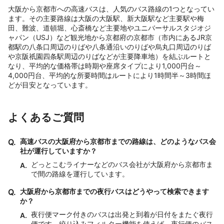
大阪から京都市への高速バスは、人気のバス路線の1つとなってい
ます。その主要路線は大阪の大阪駅、新大阪駅など主要駅や梅
田、難波、道頓堀、心斎橋など主要地やユニバーサルスタジオジ
ャパン（USJ）など観光地から京都府の京都市（市内にあるJR京
都駅の八条口周辺のりばや八条通沿いのりばや烏丸口周辺のりば
や京阪祇園四条駅周辺のりばなどが主要降車地）を結ぶルートと
なり、平均的な価格帯は時期や座席タイプにより1,000円台～
4,000円台、平均的な所要時間はルートにより1時間半～3時間ほ
どが目安となっています。
よくあるご質問
Q.
高速バスの大阪府から京都市までの路線は、どのようなバス会
社が運行していますか？
どっとこむライナーなどのバス会社が大阪府から京都市ま
A.
で間の路線を運行しています。
Q.
大阪府から京都市までの夜行バスはどうやって検索できます
か？
夜行便マーク付きのバスは出発と到着が日付をまたぐ夜行
A.
便です。絞り込みフィルター機能を使えば、夜行便のバス