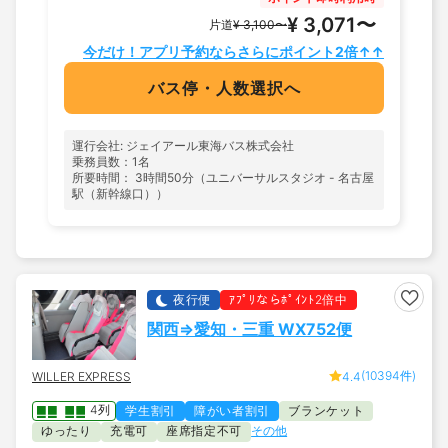
¥ 3,071〜
片道
¥ 3,100〜
今だけ！アプリ予約ならさらにポイント2倍↑↑
バス停・人数選択へ
運行会社: ジェイアール東海バス株式会社
乗務員数：1名
所要時間： 3時間50分（ユニバーサルスタジオ - 名古屋
駅（新幹線口））
夜行便
ｱﾌﾟﾘならﾎﾟｲﾝﾄ2倍中
関西⇒愛知・三重 WX752便
(10394件)
WILLER EXPRESS
4.4
4列
学生割引
障がい者割引
ブランケット
ゆったり
充電可
座席指定不可
その他