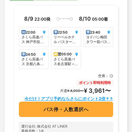
8/9
8/10
22:00
発
05:00
着
始
乗
乗
22:00
22:50
23:40
さくら高速バ
リーベルホテ
ヨドバシ梅田
ス 神戸市役所
ル バスターミ
タワー前バス
前.
ナル＜リーベ
ターミナル＜
ルホテル大阪
LINKS UMEDA
乗
終
翌
05:00
24:50
正面玄関前＞
フロア１F＞
さくら高速バ
さくら高速バ
ス 京都八条通
ス名古屋駅＜
＜変なホテル
河合塾名駅校
京都向い駅寄
裏側沿い＞
空席：
◎
り側＞
ポイント即時利用時
¥ 3,961〜
片道
¥ 4,000〜
今だけ！アプリ予約ならさらにポイント2倍↑↑
バス停・人数選択へ
運行会社: 株式会社 AT LINER
乗務員数：1名