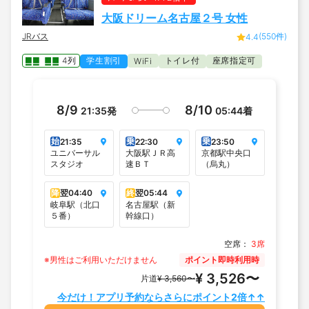
大阪ドリーム名古屋２号 女性
JRバス
(550件)
4.4
4列
学生割引
トイレ付
座席指定可
WiFi
8/9
8/10
21:35
発
05:44
着
始
乗
乗
21:35
22:30
23:50
ユニバーサル
大阪駅ＪＲ高
京都駅中央口
スタジオ
速ＢＴ
（烏丸）
降
翌
04:40
終
翌
05:44
岐阜駅（北口
名古屋駅（新
５番）
幹線口）
空席：
3席
※男性はご利用いただけません
ポイント即時利用時
¥ 3,526〜
片道
¥ 3,560〜
今だけ！アプリ予約ならさらにポイント2倍↑↑