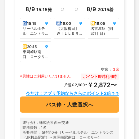
8/9
8/9
15:15
発
20:15
着
始
乗
降
15:15
16:00
19:05
リーベルホテ
【大阪梅田】
名古屋駅（則
ル エントラ
ＷＩＬＬＥＲ
武1丁目）
ンス（JR桜島
バスターミナ
駅前）
ル大阪梅田
終
20:15
（梅田スカイ
東岡崎駅南
ビルタワーイ
口 ロータリ
ースト1F）
ー
空席：
3席
※男性はご利用いただけません
ポイント即時利用時
¥ 2,872〜
片道
¥ 2,900〜
今だけ！アプリ予約ならさらにポイント2倍↑↑
バス停・人数選択へ
運行会社: 株式会社西三交通
乗務員数：1名
所要時間： 5時間0分（リーベルホテル エントランス
（JR桜島駅前） - 東岡崎駅南口 ロータリー）