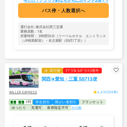
今だけ！アプリ予約ならさらにポイント2倍↑↑
バス停・人数選択へ
運行会社: 株式会社西三交通
乗務員数：1名
所要時間： 3時間50分（リーベルホテル エントランス
（JR桜島駅前） - 名古屋駅（則武1丁目））
昼行便
ｱﾌﾟﾘならﾎﾟｲﾝﾄ2倍中
関西⇒愛知・三重 SS713便
(10394件)
WILLER EXPRESS
4.4
4列
学生割引
障がい者割引
ブランケット
ゆったり
充電可
座席指定不可
その他