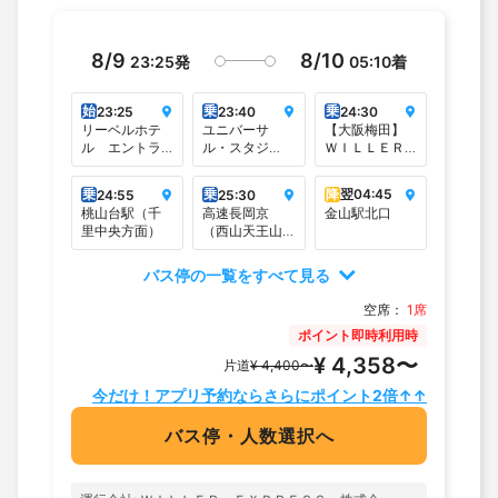
8/9
8/10
23:25
発
05:10
着
始
乗
乗
23:25
23:40
24:30
リーベルホテ
ユニバーサ
【大阪梅田】
ル エントラ
ル・スタジ
ＷＩＬＬＥＲ
ンス（JR桜島
オ・ジャパ
バスターミナ
駅前）
ン 交通広場
ル大阪梅田
乗
乗
降
翌
04:45
24:55
25:30
◎
（梅田スカイ
桃山台駅（千
高速長岡京
金山駅北口
ビルタワーイ
里中央方面）
（西山天王山
ースト1F）
駅直結・関東
方面のりば）
バス停の一覧をすべて見る
空席：
1席
ポイント即時利用時
¥ 4,358〜
片道
¥ 4,400〜
今だけ！アプリ予約ならさらにポイント2倍↑↑
バス停・人数選択へ