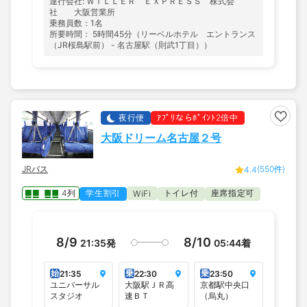
運行会社: ＷＩＬＬＥＲ ＥＸＰＲＥＳＳ 株式会
社 大阪営業所
乗務員数：1名
所要時間： 5時間45分（リーベルホテル エントランス
（JR桜島駅前） - 名古屋駅（則武1丁目））
夜行便
ｱﾌﾟﾘならﾎﾟｲﾝﾄ2倍中
大阪ドリーム名古屋２号
JRバス
(550件)
4.4
4列
学生割引
トイレ付
座席指定可
WiFi
8/9
8/10
21:35
発
05:44
着
始
乗
乗
21:35
22:30
23:50
ユニバーサル
大阪駅ＪＲ高
京都駅中央口
スタジオ
速ＢＴ
（烏丸）