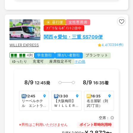
昼行便
女性専用席
ｱﾌﾟﾘならﾎﾟｲﾝﾄ2倍中
関西⇒愛知・三重 SS709便
(10394件)
WILLER EXPRESS
4.4
4列
学生割引
障がい者割引
ブランケット
ゆったり
充電可
座席指定不可
その他
8/9
8/9
12:45
発
16:35
着
始
乗
終
12:45
13:30
16:35
リーベルホテ
【大阪梅田】
名古屋駅（則
ル エントラ
ＷＩＬＬＥＲ
武1丁目）
ンス（JR桜島
バスターミナ
駅前）
ル大阪梅田
空席：
◎
（梅田スカイ
※男性はご利用いただけません
ビルタワーイ
ポイント即時利用時
ースト1F）
¥ 2,872〜
片道
¥ 2,900〜