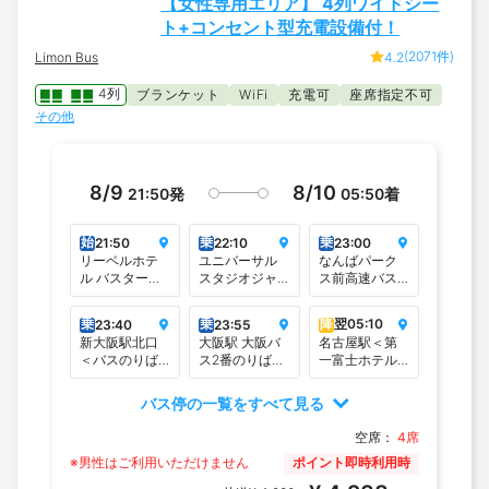
【女性専用エリア】 4列ワイドシー
ト+コンセント型充電設備付！
(2071件)
Limon Bus
4.2
4列
ブランケット
充電可
座席指定不可
WiFi
その他
8/9
8/10
21:50
発
05:50
着
始
乗
乗
21:50
22:10
23:00
リーベルホテ
ユニバーサル
なんばパーク
ル バスターミ
スタジオジャ
ス前高速バス
ナル＜リーベ
パン＜１番バ
停留所
ルホテル大阪
スのりば＞
乗
乗
降
翌
05:10
23:40
23:55
正面玄関前＞
新大阪駅北口
大阪駅 大阪バ
名古屋駅＜第
＜バスのりば
ス2番のりば
一富士ホテル
＞
（桜橋口）
＞
バス停の一覧をすべて見る
空席：
4席
※男性はご利用いただけません
ポイント即時利用時