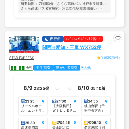
所要時間： 7時間0分（さくら高速バス 神戸市役所前. -
さくら高速バス名古屋駅＜河合塾名駅校裏側沿い＞）
夜行便
ｱﾌﾟﾘならﾎﾟｲﾝﾄ2倍中
関西⇒愛知・三重 WX752便
(2075件)
STAR EXPRESS
3.8
4列
学生割引
障がい者割引
その他
8/9
8/10
23:25
発
05:10
着
始
乗
乗
23:25
24:30
24:55
リーベルホテ
【大阪梅田】
桃山台駅（千
ル エントラ
ＷＩＬＬＥＲ
里中央方面）
ンス（JR桜島
バスターミナ
駅前）
ル大阪梅田
乗
降
翌
04:45
終
翌
05:10
25:30
（梅田スカイ
高速長岡京
金山駅北口
名古屋駅（則
ビルタワーイ