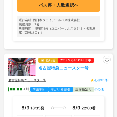
バス停・人数選択へ
運行会社: 西日本ジェイアールバス株式会社
乗務員数：1名
所要時間： 8時間9分（ユニバーサルスタジオ - 名古屋
駅（新幹線口））
昼行便
ｱﾌﾟﾘならﾎﾟｲﾝﾄ2倍中
名古屋特急ニュースター号
名古屋特急ニュースター号
(911件)
4.4
4列
学生割引
障がい者割引
座席指定可
その他
8/9
8/9
18:35
発
22:00
着