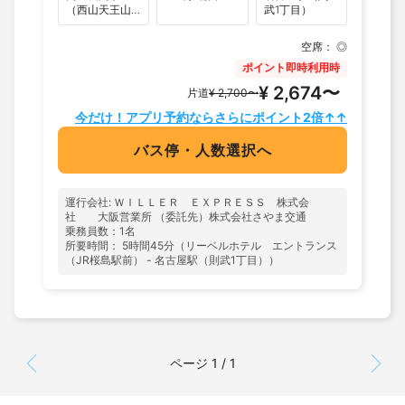
（西山天王山
武1丁目）
ースト1F）
駅直結・関東
方面のりば）
空席：
◎
ポイント即時利用時
¥ 2,674〜
片道
¥ 2,700〜
今だけ！アプリ予約ならさらにポイント2倍↑↑
バス停・人数選択へ
運行会社: ＷＩＬＬＥＲ ＥＸＰＲＥＳＳ 株式会
社 大阪営業所 （委託先）株式会社さやま交通
乗務員数：1名
所要時間： 5時間45分（リーベルホテル エントランス
（JR桜島駅前） - 名古屋駅（則武1丁目））
ページ 1 / 1