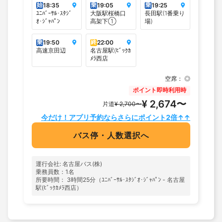
始
乗
乗
18:35
19:05
19:25
ﾕﾆﾊﾞｰｻﾙ･ｽﾀｼﾞ
大阪駅桜橋口
長田駅(1番乗り
ｵ･ｼﾞｬﾊﾟﾝ
高架下①
場)
乗
終
19:50
22:00
高速京田辺
名古屋駅(ﾋﾞｯｸｶ
ﾒﾗ西店
空席：
◎
ポイント即時利用時
¥ 2,674〜
片道
¥ 2,700〜
今だけ！アプリ予約ならさらにポイント2倍↑↑
バス停・人数選択へ
運行会社: 名古屋バス(株)
乗務員数：1名
所要時間： 3時間25分（ﾕﾆﾊﾞｰｻﾙ･ｽﾀｼﾞｵ･ｼﾞｬﾊﾟﾝ - 名古屋
駅(ﾋﾞｯｸｶﾒﾗ西店）