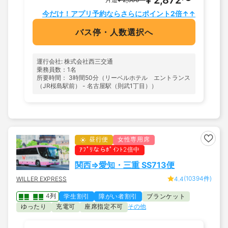
今だけ！アプリ予約ならさらにポイント2倍↑↑
バス停・人数選択へ
運行会社: 株式会社西三交通
乗務員数：1名
所要時間： 3時間50分（リーベルホテル エントランス
（JR桜島駅前） - 名古屋駅（則武1丁目））
昼行便
女性専用席
ｱﾌﾟﾘならﾎﾟｲﾝﾄ2倍中
関西⇒愛知・三重 SS713便
(10394件)
WILLER EXPRESS
4.4
4列
学生割引
障がい者割引
ブランケット
ゆったり
充電可
座席指定不可
その他