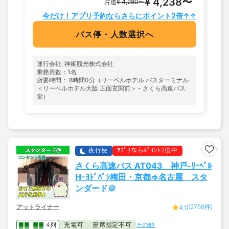
¥ 4,238〜
片道
¥ 4,280〜
今だけ！アプリ予約ならさらにポイント2倍↑↑
バス停・人数選択へ
運行会社: 神姫観光株式会社
乗務員数：1名
所要時間： 8時間0分（リーベルホテル バスターミナル
＜リーベルホテル大阪 正面玄関前＞ - さくら高速バス
栄）
夜行便
ｱﾌﾟﾘならﾎﾟｲﾝﾄ2倍中
さくら高速バス AT043 神戸-ﾘｰﾍﾞﾙ
H-ﾖﾄﾞﾊﾞｼ梅田・京都⇒名古屋 スタ
ンダード＠
アットライナー
(2756件)
4.0
4列
充電可
座席指定不可
その他