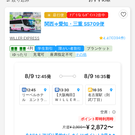
絞り込み
昼行便
ｱﾌﾟﾘならﾎﾟｲﾝﾄ2倍中
関西⇒愛知・三重 SS709便
(10394件)
WILLER EXPRESS
4.4
4列
学生割引
障がい者割引
ブランケット
ゆったり
充電可
座席指定不可
その他
8/9
8/9
12:45
発
16:35
着
始
乗
終
12:45
13:30
16:35
リーベルホテ
【大阪梅田】
名古屋駅（則
ル エントラ
ＷＩＬＬＥＲ
武1丁目）
ンス（JR桜島
バスターミナ
駅前）
ル大阪梅田
空席：
◎
（梅田スカイ
ビルタワーイ
ポイント即時利用時
ースト1F）
¥ 2,872〜
片道
¥ 2,900〜