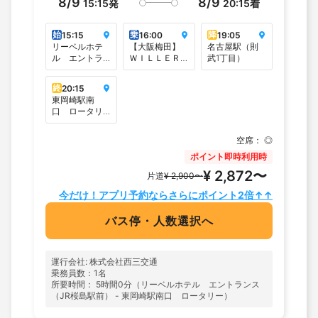
8/9
8/9
15:15
発
20:15
着
始
乗
降
15:15
16:00
19:05
リーベルホテ
【大阪梅田】
名古屋駅（則
ル エントラ
ＷＩＬＬＥＲ
武1丁目）
ンス（JR桜島
バスターミナ
駅前）
ル大阪梅田
終
20:15
（梅田スカイ
東岡崎駅南
ビルタワーイ
口 ロータリ
ースト1F）
ー
空席：
◎
ポイント即時利用時
¥ 2,872〜
片道
¥ 2,900〜
今だけ！アプリ予約ならさらにポイント2倍↑↑
バス停・人数選択へ
運行会社: 株式会社西三交通
乗務員数：1名
所要時間： 5時間0分（リーベルホテル エントランス
（JR桜島駅前） - 東岡崎駅南口 ロータリー）