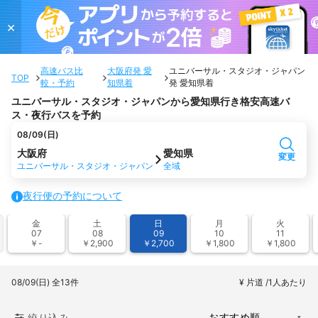
×
高速バス比
大阪府発 愛
ユニバーサル・スタジオ・ジャパン
TOP
較・予約
知県着
発 愛知県着
ユニバーサル・スタジオ・ジャパンから愛知県行き格安高速バ
ス・夜行バスを予約
08/09(日)
大阪府
愛知県
変更
ユニバーサル・スタジオ・ジャパン
全域
夜行便の予約について
金
土
日
月
火
07
08
09
10
11
￥-
￥2,900
￥2,700
￥1,800
￥1,800
08/09(日)
全13件
¥ 片道 /1人あたり