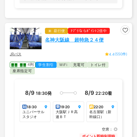
昼行便
ｱﾌﾟﾘならﾎﾟｲﾝﾄ2倍中
名神大阪線 超特急２４便
JRバス
(550件)
4.4
4列
学生割引
充電可
トイレ付
WiFi
座席指定可
8/9
8/9
18:30
発
22:20
着
始
乗
終
18:30
19:20
22:20
ユニバーサル
大阪駅ＪＲ高
名古屋駅（新
スタジオ
速ＢＴ
幹線口）
空席：
◎
ポイント即時利用時