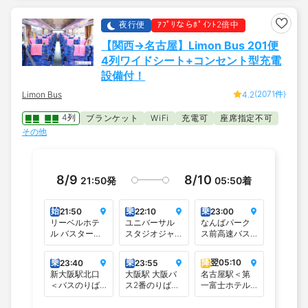
夜行便
ｱﾌﾟﾘならﾎﾟｲﾝﾄ2倍中
【関西→名古屋】Limon Bus 201便
4列ワイドシート+コンセント型充電
設備付！
(2071件)
Limon Bus
4.2
4列
ブランケット
充電可
座席指定不可
WiFi
その他
8/9
8/10
21:50
発
05:50
着
始
乗
乗
21:50
22:10
23:00
リーベルホテ
ユニバーサル
なんばパーク
ル バスターミ
スタジオジャ
ス前高速バス
ナル＜リーベ
パン＜１番バ
停留所
ルホテル大阪
スのりば＞
乗
乗
降
翌
05:10
23:40
23:55
正面玄関前＞
新大阪駅北口
大阪駅 大阪バ
名古屋駅＜第
＜バスのりば
ス2番のりば
一富士ホテル
＞
（桜橋口）
＞