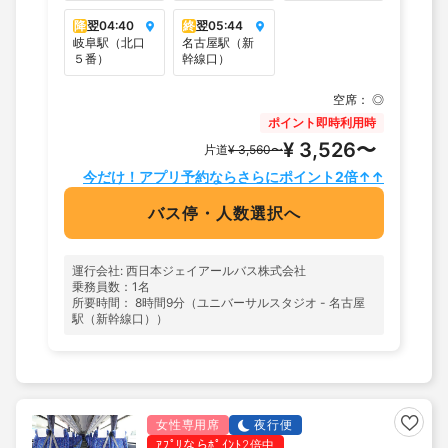
降
翌
04:40
終
翌
05:44
岐阜駅（北口
名古屋駅（新
５番）
幹線口）
空席：
◎
ポイント即時利用時
¥ 3,526〜
片道
¥ 3,560〜
今だけ！アプリ予約ならさらにポイント2倍↑↑
バス停・人数選択へ
運行会社: 西日本ジェイアールバス株式会社
乗務員数：1名
所要時間： 8時間9分（ユニバーサルスタジオ - 名古屋
駅（新幹線口））
女性専用席
夜行便
ｱﾌﾟﾘならﾎﾟｲﾝﾄ2倍中