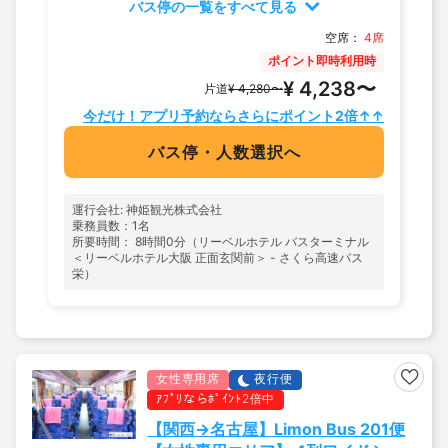
バス停の一覧をすべて見る
空席：
4席
ポイント即時利用時
¥ 4,238〜
片道
¥ 4,280〜
今だけ！アプリ予約ならさらにポイント2倍↑↑
バス停・人数選択へ
運行会社: 神姫観光株式会社
乗務員数：1名
所要時間： 8時間0分（リーベルホテル バスターミナル
＜リーベルホテル大阪 正面玄関前＞ - さくら高速バス
栄）
女性専用席
夜行便
ｱﾌﾟﾘならﾎﾟｲﾝﾄ2倍中
【関西→名古屋】Limon Bus 201便