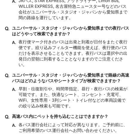
JRバス, STAR EXPRESS, アットライナー, Limon Bus,
A.
WILLER EXPRESS, 名古屋特急ニュースター号などのバス
会社がユニバーサル・スタジオ・ジャパンから愛知県まで
間の路線を運行しています。
Q.
ユニバーサル・スタジオ・ジャパンから愛知県までの夜行バス
はどうやって検索できますか？
夜行便マーク付きのバスは出発と到着が日付をまたぐ夜行
A.
便です。絞り込みフィルター機能を使えば、夜行便のバス
だけを表示させることもできます。夜行バスは選択中の出
発日の翌朝に到着することとなりますのでご注意くださ
い。
Q.
ユニバーサル・スタジオ・ジャパンから愛知県まで路線の高速
バスはどのようなバスやシートタイプが検索できますか？
早割・往復割引や、時間帯指定、昼行・夜行バスの検索が
A.
可能です。また、快適なシート、コンセント・充電可、
WiFi、女性専用・3列シート・トイレ付などの車両設備で
の絞り込み検索も可能です。
Q.
高速バス内にペットを持ち込むことはできますか？
各バス運行会社によって対応が異なります。ご予約前に、
A.
ご利用希望のバス運行会社へお問い合わせください。