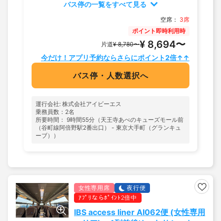
名南側平面駐
のりば
バス停の一覧をすべて見る
車場隣＞
空席：
3席
ポイント即時利用時
¥ 8,694〜
片道
¥ 8,780〜
今だけ！アプリ予約ならさらにポイント2倍↑↑
バス停・人数選択へ
運行会社: 株式会社アイビーエス
乗務員数：2名
所要時間： 9時間55分（天王寺あべのキューズモール前
（谷町線阿倍野駅2番出口） - 東京大手町（グランキュ
ーブ））
女性専用席
夜行便
ｱﾌﾟﾘならﾎﾟｲﾝﾄ2倍中
IBS access liner AI062便 (女性専用