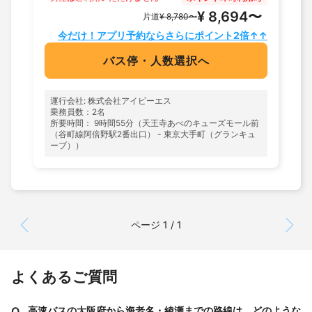
¥ 8,694〜
片道
¥ 8,780〜
今だけ！アプリ予約ならさらにポイント2倍↑↑
バス停・人数選択へ
運行会社: 株式会社アイビーエス
乗務員数：2名
所要時間： 9時間55分（天王寺あべのキューズモール前
（谷町線阿倍野駅2番出口） - 東京大手町（グランキュ
ーブ））
ページ 1 / 1
よくあるご質問
Q.
高速バスの大阪府から海老名・綾瀬までの路線は、どのような