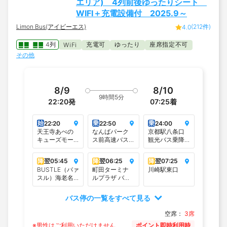
エリア) 4列前後ゆったりシート
WIFI＋充電設備付 2025.9～
Limon Bus(アイビーエス)
(212件)
4.0
4列
充電可
ゆったり
座席指定不可
WiFi
その他
8/9
8/10
9時間5分
22:20
発
07:25
着
始
乗
乗
22:20
22:50
24:00
天王寺あべの
なんばパーク
京都駅八条口
キューズモー
ス前高速バス
観光バス乗降
ル前（谷町線
停留所
場（アバンテ
阿倍野駅2番出
ィ前）
降
翌
05:45
降
翌
06:25
降
翌
07:25
口）
BUSTLE（バァ
町田ターミナ
川崎駅東口
スル）海老名
ルプラザ バス
＜イオン海老
ターミナル4番
名南側平面駐
のりば
バス停の一覧をすべて見る
車場隣＞
空席：
3席
※男性はご利用いただけません
ポイント即時利用時