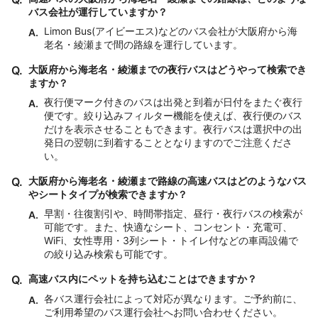
バス会社が運行していますか？
Limon Bus(アイビーエス)などのバス会社が大阪府から海
A.
老名・綾瀬まで間の路線を運行しています。
Q.
大阪府から海老名・綾瀬までの夜行バスはどうやって検索でき
ますか？
夜行便マーク付きのバスは出発と到着が日付をまたぐ夜行
A.
便です。絞り込みフィルター機能を使えば、夜行便のバス
だけを表示させることもできます。夜行バスは選択中の出
発日の翌朝に到着することとなりますのでご注意くださ
い。
Q.
大阪府から海老名・綾瀬まで路線の高速バスはどのようなバス
やシートタイプが検索できますか？
早割・往復割引や、時間帯指定、昼行・夜行バスの検索が
A.
可能です。また、快適なシート、コンセント・充電可、
WiFi、女性専用・3列シート・トイレ付などの車両設備で
の絞り込み検索も可能です。
Q.
高速バス内にペットを持ち込むことはできますか？
各バス運行会社によって対応が異なります。ご予約前に、
A.
ご利用希望のバス運行会社へお問い合わせください。