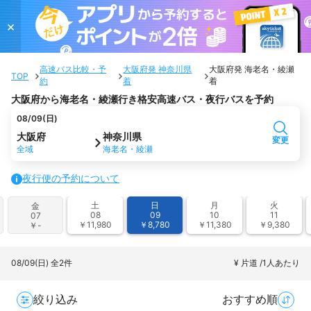
×
高速バス比較・予
大阪府発 神奈川県
大阪府発 海老名・綾瀬
TOP
約
着
着
大阪府から海老名・綾瀬行き格安高速バス・夜行バスを予約
08/09(日)
大阪府
神奈川県
変更
全域
海老名・綾瀬
夜行便の予約について
土
日
月
火
金
08
09
10
11
07
￥11,980
￥8,780
￥11,380
￥9,380
￥-
08/09(日)
全2件
¥ 片道 /1人あたり
絞り込み
おすすめ順