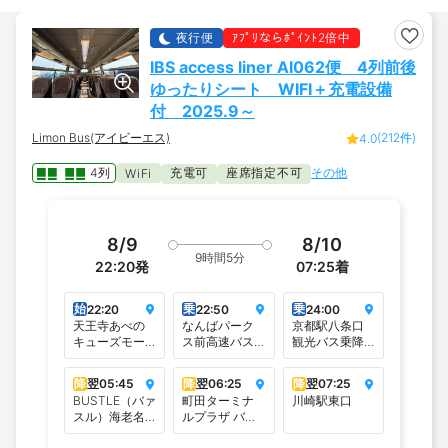
夜行便
ｱﾌﾟﾘならﾎﾟｲﾝﾄ2倍中
IBS access liner AI062便 4列前後
ゆったりシート WIFI＋充電設備
付 2025.9～
Limon Bus(アイビーエス)
(212件)
4.0
4列
充電可
座席指定不可
その他
WiFi
8/9
8/10
9時間5分
22:20
発
07:25
着
始
乗
乗
22:20
22:50
24:00
天王寺あべの
なんばパーク
京都駅八条口
キューズモー
ス前高速バス
観光バス乗降
ル前（谷町線
停留所
場（アバンテ
阿倍野駅2番出
ィ前）
降
翌
05:45
降
翌
06:25
降
翌
07:25
口）
BUSTLE（バァ
町田ターミナ
川崎駅東口
スル）海老名
ルプラザ バス
＜イオン海老
ターミナル4番