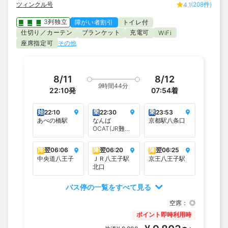
ツィンクル号
(208件)
4.1
3列独立
障がい者割引
トイレ付
仕切り／カーテン
ブランケット
充電可
WiFi
座席指定可
その他
8/11
8/12
9時間44分
22:10
発
07:54
着
始
乗
乗
22:10
22:30
23:53
あべの橋駅
なんば
京都駅八条口
OCAT(JR難波
駅)
降
翌
06:06
降
翌
06:20
降
翌
06:25
中央道八王子
ＪＲ八王子駅
京王八王子駅
北口
バス停の一覧をすべて見る
空席：
◎
ポイント即時利用時