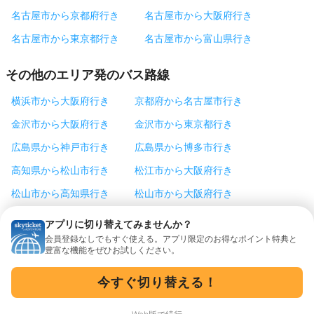
名古屋市から京都府行き
名古屋市から大阪府行き
名古屋市から東京都行き
名古屋市から富山県行き
その他のエリア発のバス路線
横浜市から大阪府行き
京都府から名古屋市行き
金沢市から大阪府行き
金沢市から東京都行き
広島県から神戸市行き
広島県から博多市行き
高知県から松山市行き
松江市から大阪府行き
松山市から高知県行き
松山市から大阪府行き
松本市から東京都行き
神戸市から東京都行き
アプリに切り替えてみませんか？
会員登録なしでもすぐ使える。アプリ限定のお得なポイント特典と
神戸市から徳島県行き
盛岡市から東京都行き
豊富な機能をぜひお試しください。
仙台市から東京都行き
徳島県から神戸市行き
今すぐ切り替える！
浜松市から東京都行き
富山県から名古屋市行き
米子市から大阪府行き