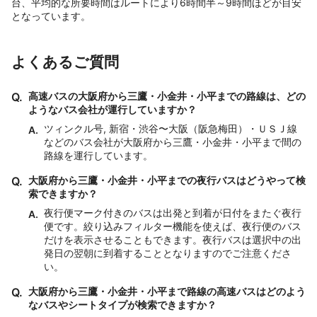
台、平均的な所要時間はルートにより6時間半～9時間ほどが目安
となっています。
よくあるご質問
Q.
高速バスの大阪府から三鷹・小金井・小平までの路線は、どの
ようなバス会社が運行していますか？
ツィンクル号, 新宿・渋谷〜大阪（阪急梅田）・ＵＳＪ線
A.
などのバス会社が大阪府から三鷹・小金井・小平まで間の
路線を運行しています。
Q.
大阪府から三鷹・小金井・小平までの夜行バスはどうやって検
索できますか？
夜行便マーク付きのバスは出発と到着が日付をまたぐ夜行
A.
便です。絞り込みフィルター機能を使えば、夜行便のバス
だけを表示させることもできます。夜行バスは選択中の出
発日の翌朝に到着することとなりますのでご注意くださ
い。
Q.
大阪府から三鷹・小金井・小平まで路線の高速バスはどのよう
なバスやシートタイプが検索できますか？