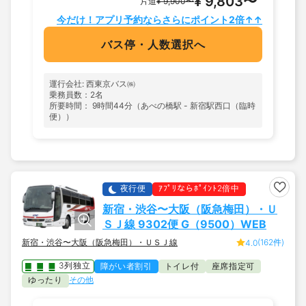
¥ 9,803〜
片道
¥ 9,900〜
今だけ！アプリ予約ならさらにポイント2倍↑↑
バス停・人数選択へ
運行会社: 西東京バス㈱
乗務員数：2名
所要時間： 9時間44分（あべの橋駅 - 新宿駅西口（臨時
便））
夜行便
ｱﾌﾟﾘならﾎﾟｲﾝﾄ2倍中
新宿・渋谷〜大阪（阪急梅田）・Ｕ
ＳＪ線 9302便 G（9500）WEB
新宿・渋谷〜大阪（阪急梅田）・ＵＳＪ線
(162件)
4.0
3列独立
障がい者割引
トイレ付
座席指定可
ゆったり
その他