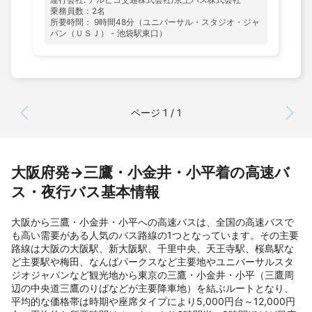
乗務員数：2名
所要時間： 9時間48分（ユニバーサル・スタジオ・ジャ
パン（ＵＳＪ） - 池袋駅東口）
ページ 1 / 1
大阪府発→三鷹・小金井・小平着の高速バ
ス・夜行バス基本情報
大阪から三鷹・小金井・小平への高速バスは、全国の高速バスで
も高い需要がある人気のバス路線の1つとなっています。その主要
路線は大阪の大阪駅、新大阪駅、千里中央、天王寺駅、桜島駅な
ど主要駅や梅田、なんばパークスなど主要地やユニバーサルスタ
ジオジャパンなど観光地から東京の三鷹・小金井・小平（三鷹周
辺の中央道三鷹のりばなどが主要降車地）を結ぶルートとなり、
平均的な価格帯は時期や座席タイプにより5,000円台～12,000円