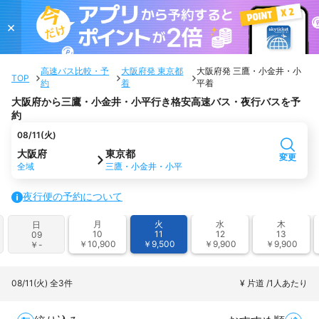
×
高速バス比較・予
大阪府発 東京都
大阪府発 三鷹・小金井・小
TOP
約
着
平着
大阪府から三鷹・小金井・小平行き格安高速バス・夜行バスを予
約
08/11(火)
大阪府
東京都
変更
全域
三鷹・小金井・小平
夜行便の予約について
月
火
水
木
日
10
11
12
13
09
￥10,900
￥9,500
￥9,900
￥9,900
￥-
08/11(火)
全3件
¥ 片道 /1人あたり