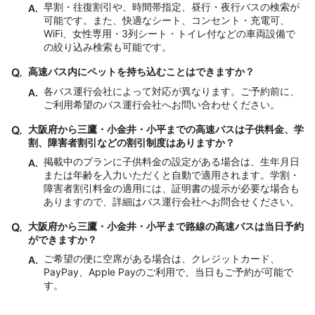
早割・往復割引や、時間帯指定、昼行・夜行バスの検索が
A.
可能です。また、快適なシート、コンセント・充電可、
WiFi、女性専用・3列シート・トイレ付などの車両設備で
の絞り込み検索も可能です。
Q.
高速バス内にペットを持ち込むことはできますか？
各バス運行会社によって対応が異なります。ご予約前に、
A.
ご利用希望のバス運行会社へお問い合わせください。
Q.
大阪府から三鷹・小金井・小平までの高速バスは子供料金、学
割、障害者割引などの割引制度はありますか？
掲載中のプランに子供料金の設定がある場合は、生年月日
A.
または年齢を入力いただくと自動で適用されます。学割・
障害者割引料金の適用には、証明書の提示が必要な場合も
ありますので、詳細はバス運行会社へお問合せください。
Q.
大阪府から三鷹・小金井・小平まで路線の高速バスは当日予約
ができますか？
ご希望の便に空席がある場合は、クレジットカード、
A.
PayPay、Apple Payのご利用で、当日もご予約が可能で
す。