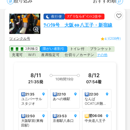
絞り込み
おすすめ順
夜行便
ｱﾌﾟﾘならﾎﾟｲﾝﾄ2倍中
ﾂｨﾝｸﾙ号 大阪⇔八王子・新宿線
ツィンクル号
(208件)
4.1
3列独立
障がい者割引
トイレ付
ブランケット
充電可
座席指定可
仕切り／カーテン
その他
WiFi
8/11
8/12
10時間19分
21:35
発
07:54
着
始
乗
乗
21:35
22:10
22:30
ユニバーサル
あべの橋駅
なんば
スタジオ
OCAT(JR難波
駅)
乗
乗
降
翌
06:06
22:50
23:53
大阪駅前(東梅
京都駅八条口
中央道八王子
田駅)