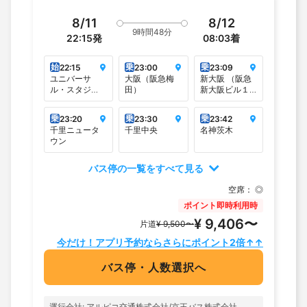
8/11
8/12
9時間48分
22:15
発
08:03
着
始
乗
乗
22:15
23:00
23:09
ユニバーサ
大阪（阪急梅
新大阪 （阪急
ル・スタジ
田）
新大阪ビル１
オ・ジャパン
F）
（ＵＳＪ）
乗
乗
乗
23:20
23:30
23:42
千里ニュータ
千里中央
名神茨木
ウン
バス停の一覧をすべて見る
空席：
◎
ポイント即時利用時
¥ 9,406〜
片道
¥ 9,500〜
今だけ！アプリ予約ならさらにポイント2倍↑↑
バス停・人数選択へ
運行会社: アルピコ交通株式会社/京王バス株式会社