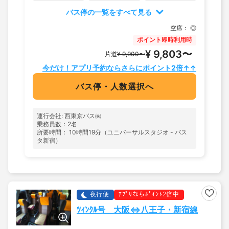
バス停の一覧をすべて見る
空席：
◎
ポイント即時利用時
¥ 9,803〜
片道
¥ 9,900〜
今だけ！アプリ予約ならさらにポイント2倍↑↑
バス停・人数選択へ
運行会社: 西東京バス㈱
乗務員数：2名
所要時間： 10時間19分（ユニバーサルスタジオ - バス
タ新宿）
夜行便
ｱﾌﾟﾘならﾎﾟｲﾝﾄ2倍中
ﾂｨﾝｸﾙ号 大阪⇔八王子・新宿線