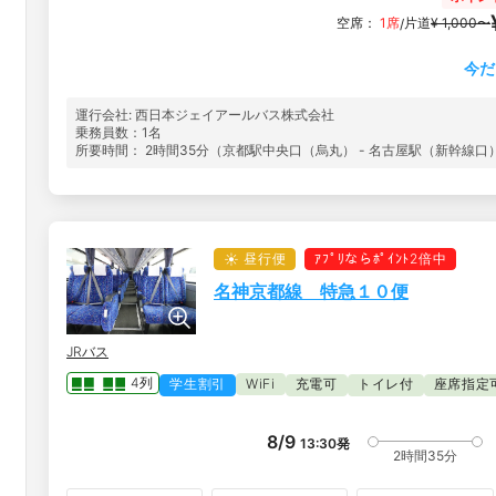
空席：
1席
片道
¥ 1,000〜
/
今だ
運行会社: 西日本ジェイアールバス株式会社
乗務員数：1名
所要時間： 2時間35分（京都駅中央口（烏丸） - 名古屋駅（新幹線口
昼行便
ｱﾌﾟﾘならﾎﾟｲﾝﾄ2倍中
名神京都線 特急１０便
JRバス
4列
学生割引
WiFi
充電可
トイレ付
座席指定
8/9
13:30
発
2時間35分