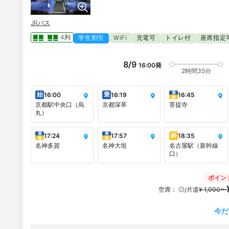
JRバス
4列
学生割引
WiFi
充電可
トイレ付
座席指定
8/9
16:00
発
2時間35分
乗
始
乗
16:00
16:19
16:45
降
京都駅中央口（烏
京都深草
菩提寺
丸）
乗
乗
終
17:24
17:57
18:35
降
降
名神多賀
名神大垣
名古屋駅（新幹線
口）
ポイン
空席：
◎
片道
¥ 1,000〜
/
今だ