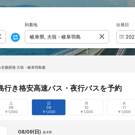
到着地
出発日
岐阜県, 大垣・岐阜羽島
京都府発 大垣・岐阜羽島着
島行き格安高速バス・夜行バスを予約
土
日
月
火
08
09
10
11
￥1,000
￥1,000
￥1,000
￥1,000
08/09(日)
全4件