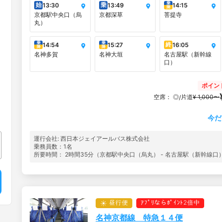
乗
始
乗
13:30
13:49
14:15
降
京都駅中央口（烏
京都深草
菩提寺
丸）
乗
乗
終
14:54
15:27
16:05
降
降
名神多賀
名神大垣
名古屋駅（新幹線
口）
ポイン
空席：
◎
片道
¥ 1,000〜
/
今だ
運行会社: 西日本ジェイアールバス株式会社
乗務員数：1名
所要時間： 2時間35分（京都駅中央口（烏丸） - 名古屋駅（新幹線口
昼行便
ｱﾌﾟﾘならﾎﾟｲﾝﾄ2倍中
名神京都線 特急１４便