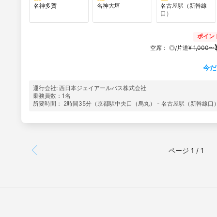
名神多賀
名神大垣
名古屋駅（新幹線
口）
ポイン
空席：
◎
片道
¥ 1,000〜
/
今だ
運行会社: 西日本ジェイアールバス株式会社
乗務員数：1名
所要時間： 2時間35分（京都駅中央口（烏丸） - 名古屋駅（新幹線口
ページ 1 / 1