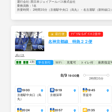
運行会社: 西日本ジェイアールバス株式会社
乗務員数：1名
所要時間： 2時間35分（京都駅中央口（烏丸） - 名古屋駅（新幹線口
昼行便
ｱﾌﾟﾘならﾎﾟｲﾝﾄ2倍中
名神京都線 特急２２便
JRバス
4列
学生割引
WiFi
充電可
トイレ付
座席指定
8/9
19:00
発
2時間35分
乗
始
乗
19:00
19:19
19:45
降
京都駅中央口（烏
京都深草
菩提寺
丸）
乗
乗
終
20:24
20:57
21:35
降
降