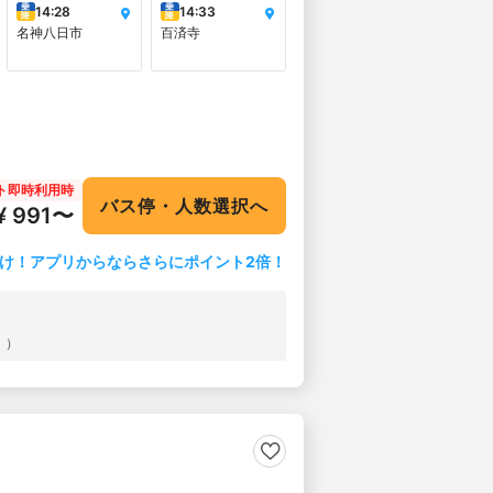
乗
乗
14:28
14:33
降
降
名神八日市
百済寺
ト即時利用時
バス停・人数選択へ
¥ 991〜
け！アプリからならさらにポイント2倍！
））