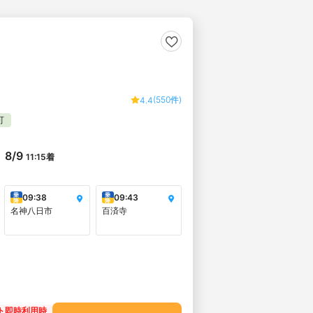
(550件)
4.4
可
8/9
11:15
着
乗
乗
09:38
09:43
降
降
名神八日市
百済寺
ト即時利用時