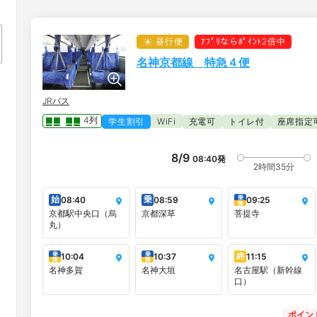
昼行便
ｱﾌﾟﾘならﾎﾟｲﾝﾄ2倍中
名神京都線 特急４便
JRバス
4列
学生割引
WiFi
充電可
トイレ付
座席指定
8/9
08:40
発
2時間35分
乗
始
乗
08:40
08:59
09:25
降
京都駅中央口（烏
京都深草
菩提寺
丸）
乗
乗
終
10:04
10:37
11:15
降
降
名神多賀
名神大垣
名古屋駅（新幹線
口）
ポイン