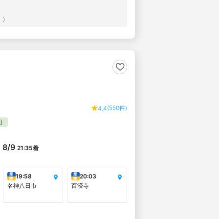
））
(550件)
4.4
可
8/9
21:35
着
乗
乗
19:58
20:03
降
降
名神八日市
百済寺