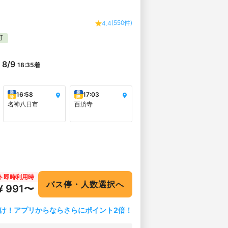
(550件)
4.4
可
8/9
18:35
着
乗
乗
16:58
17:03
降
降
名神八日市
百済寺
ト即時利用時
バス停・人数選択へ
¥ 991〜
け！アプリからならさらにポイント2倍！