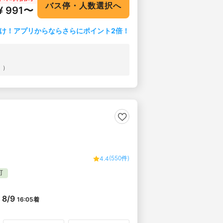
バス停・人数選択へ
¥ 991〜
け！アプリからならさらにポイント2倍！
））
(550件)
4.4
可
8/9
16:05
着