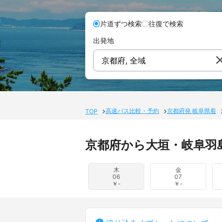
片道ずつ検索
往復で検索
出発地
京都府, 全域
高速バス比較・予約
京都府発 岐阜県着
TOP
京都府から大垣・岐阜羽
木
金
06
07
￥-
￥-