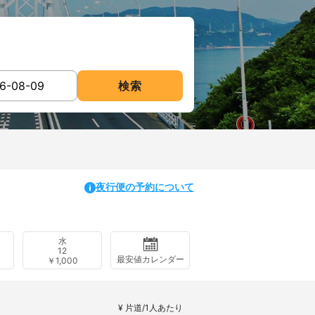
検索
夜行便の予約について
水
12
最安値カレンダー
￥1,000
¥ 片道/1人あたり