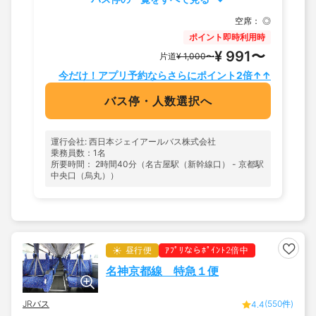
空席：
◎
ポイント即時利用時
¥ 991〜
片道
¥ 1,000〜
今だけ！アプリ予約ならさらにポイント2倍↑↑
バス停・人数選択へ
運行会社: 西日本ジェイアールバス株式会社
乗務員数：1名
所要時間： 2時間40分（名古屋駅（新幹線口） - 京都駅
中央口（烏丸））
昼行便
ｱﾌﾟﾘならﾎﾟｲﾝﾄ2倍中
名神京都線 特急１便
JRバス
(550件)
4.4