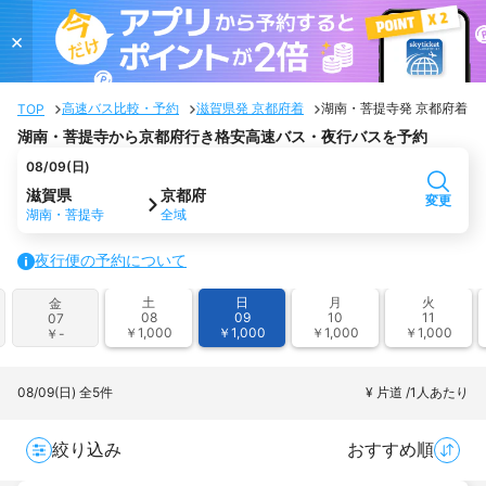
×
高速バス比較・予約
滋賀県発 京都府着
湖南・菩提寺発 京都府着
TOP
湖南・菩提寺から京都府行き格安高速バス・夜行バスを予約
08/09(日)
滋賀県
京都府
変更
湖南・菩提寺
全域
夜行便の予約について
土
日
月
火
金
08
09
10
11
07
￥1,000
￥1,000
￥1,000
￥1,000
￥-
08/09(日)
全5件
¥ 片道 /1人あたり
絞り込み
おすすめ順