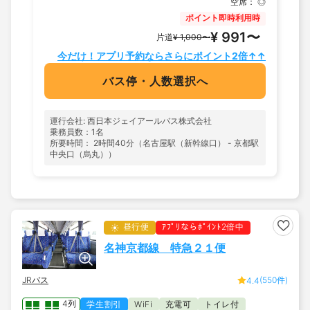
空席：
◎
ポイント即時利用時
¥ 991〜
片道
¥ 1,000〜
今だけ！アプリ予約ならさらにポイント2倍↑↑
バス停・人数選択へ
運行会社: 西日本ジェイアールバス株式会社
乗務員数：1名
所要時間： 2時間40分（名古屋駅（新幹線口） - 京都駅
中央口（烏丸））
昼行便
ｱﾌﾟﾘならﾎﾟｲﾝﾄ2倍中
名神京都線 特急２１便
JRバス
(550件)
4.4
4列
学生割引
充電可
トイレ付
WiFi