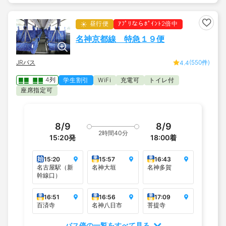
昼行便
ｱﾌﾟﾘならﾎﾟｲﾝﾄ2倍中
名神京都線 特急１９便
JRバス
(550件)
4.4
4列
学生割引
充電可
トイレ付
WiFi
座席指定可
8/9
8/9
2時間40分
15:20
発
18:00
着
始
乗
乗
15:20
15:57
16:43
降
降
名古屋駅（新
名神大垣
名神多賀
幹線口）
乗
乗
乗
16:51
16:56
17:09
降
降
降
百済寺
名神八日市
菩提寺
バス停の一覧をすべて見る