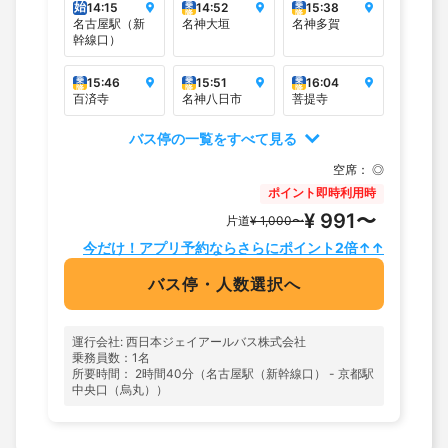
始
乗
乗
14:15
14:52
15:38
降
降
名古屋駅（新
名神大垣
名神多賀
幹線口）
乗
乗
乗
15:46
15:51
16:04
降
降
降
百済寺
名神八日市
菩提寺
バス停の一覧をすべて見る
空席：
◎
ポイント即時利用時
¥ 991〜
片道
¥ 1,000〜
今だけ！アプリ予約ならさらにポイント2倍↑↑
バス停・人数選択へ
運行会社: 西日本ジェイアールバス株式会社
乗務員数：1名
所要時間： 2時間40分（名古屋駅（新幹線口） - 京都駅
中央口（烏丸））