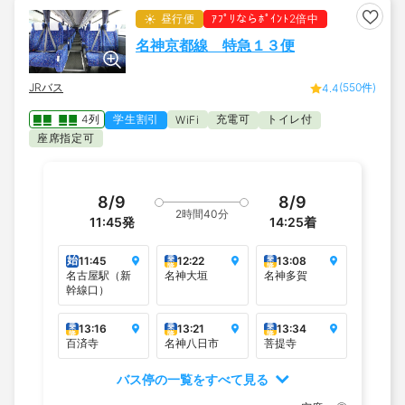
昼行便
ｱﾌﾟﾘならﾎﾟｲﾝﾄ2倍中
名神京都線 特急１３便
JRバス
(550件)
4.4
4列
学生割引
充電可
トイレ付
WiFi
座席指定可
8/9
8/9
2時間40分
11:45
発
14:25
着
始
乗
乗
11:45
12:22
13:08
降
降
名古屋駅（新
名神大垣
名神多賀
幹線口）
乗
乗
乗
13:16
13:21
13:34
降
降
降
百済寺
名神八日市
菩提寺
バス停の一覧をすべて見る