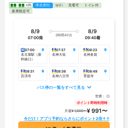
4列
学生割引
充電可
トイレ付
WiFi
座席指定可
8/9
8/9
2時間40分
07:00
発
09:40
着
始
乗
乗
07:00
07:37
08:23
降
降
名古屋駅（新
名神大垣
名神多賀
幹線口）
乗
乗
乗
08:31
08:36
08:49
降
降
降
百済寺
名神八日市
菩提寺
バス停の一覧をすべて見る
空席：
◎
ポイント即時利用時
¥ 991〜
片道
¥ 1,000〜
今だけ！アプリ予約ならさらにポイント2倍↑↑