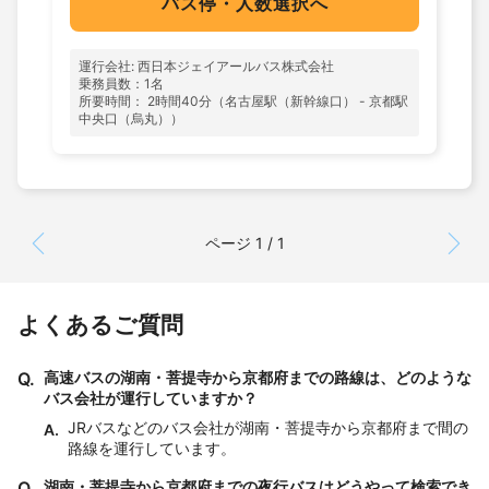
バス停・人数選択へ
運行会社: 西日本ジェイアールバス株式会社
乗務員数：1名
所要時間： 2時間40分（名古屋駅（新幹線口） - 京都駅
中央口（烏丸））
ページ 1 / 1
よくあるご質問
Q.
高速バスの湖南・菩提寺から京都府までの路線は、どのような
バス会社が運行していますか？
JRバスなどのバス会社が湖南・菩提寺から京都府まで間の
A.
路線を運行しています。
Q.
湖南・菩提寺から京都府までの夜行バスはどうやって検索でき