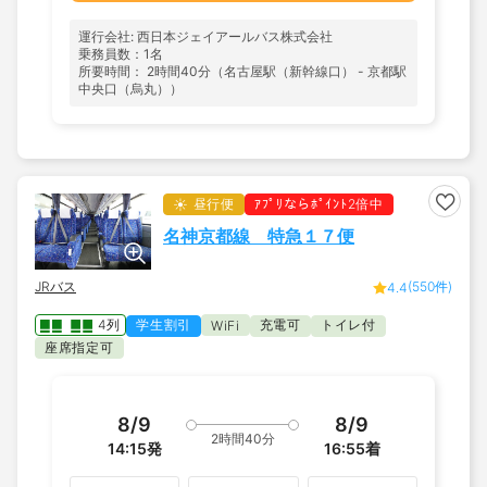
運行会社: 西日本ジェイアールバス株式会社
乗務員数：1名
所要時間： 2時間40分（名古屋駅（新幹線口） - 京都駅
中央口（烏丸））
昼行便
ｱﾌﾟﾘならﾎﾟｲﾝﾄ2倍中
名神京都線 特急１７便
JRバス
(550件)
4.4
4列
学生割引
充電可
トイレ付
WiFi
座席指定可
8/9
8/9
2時間40分
14:15
発
16:55
着