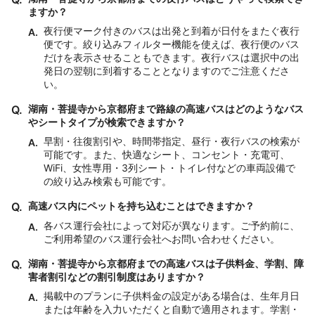
ますか？
夜行便マーク付きのバスは出発と到着が日付をまたぐ夜行
A.
便です。絞り込みフィルター機能を使えば、夜行便のバス
だけを表示させることもできます。夜行バスは選択中の出
発日の翌朝に到着することとなりますのでご注意くださ
い。
Q.
湖南・菩提寺から京都府まで路線の高速バスはどのようなバス
やシートタイプが検索できますか？
早割・往復割引や、時間帯指定、昼行・夜行バスの検索が
A.
可能です。また、快適なシート、コンセント・充電可、
WiFi、女性専用・3列シート・トイレ付などの車両設備で
の絞り込み検索も可能です。
Q.
高速バス内にペットを持ち込むことはできますか？
各バス運行会社によって対応が異なります。ご予約前に、
A.
ご利用希望のバス運行会社へお問い合わせください。
Q.
湖南・菩提寺から京都府までの高速バスは子供料金、学割、障
害者割引などの割引制度はありますか？
掲載中のプランに子供料金の設定がある場合は、生年月日
A.
または年齢を入力いただくと自動で適用されます。学割・