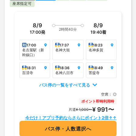
座席指定可
8/9
8/9
2時間40分
17:00
発
19:40
着
始
乗
乗
17:00
17:37
18:23
降
降
名古屋駅（新
名神大垣
名神多賀
幹線口）
乗
乗
乗
18:31
18:36
18:49
降
降
降
百済寺
名神八日市
菩提寺
バス停の一覧をすべて見る
空席：
◎
ポイント即時利用時
¥ 991〜
片道
¥ 1,000〜
今だけ！アプリ予約ならさらにポイント2倍↑↑
バス停・人数選択へ