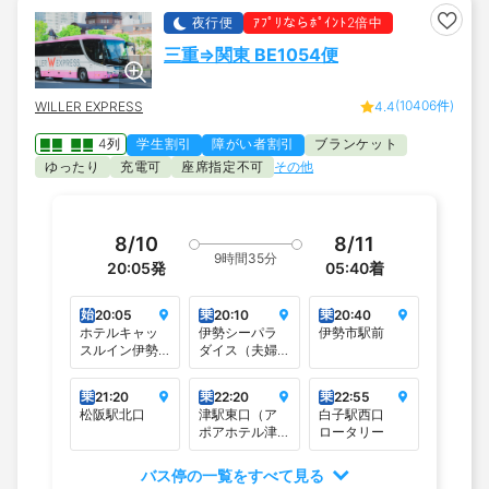
夜行便
ｱﾌﾟﾘならﾎﾟｲﾝﾄ2倍中
三重⇒関東 BE1054便
(10406件)
WILLER EXPRESS
4.4
4列
学生割引
障がい者割引
ブランケット
ゆったり
充電可
座席指定不可
その他
8/10
8/11
9時間35分
20:05
発
05:40
着
始
乗
乗
20:05
20:10
20:40
ホテルキャッ
伊勢シーパラ
伊勢市駅前
スルイン伊勢
ダイス（夫婦
夫婦岩（夫婦
岩東口）
岩表参道）
乗
乗
乗
21:20
22:20
22:55
松阪駅北口
津駅東口（ア
白子駅西口
ポアホテル津
ロータリー
前）
バス停の一覧をすべて見る