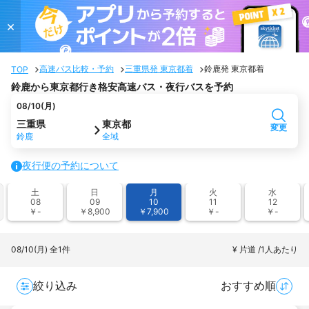
×
高速バス比較・予約
三重県発 東京都着
鈴鹿発 東京都着
TOP
鈴鹿から東京都行き格安高速バス・夜行バスを予約
08/10(月)
三重県
東京都
変更
鈴鹿
全域
夜行便の予約について
土
日
月
火
水
08
09
10
11
12
￥-
￥8,900
￥7,900
￥-
￥-
08/10(月)
全1件
¥ 片道 /1人あたり
絞り込み
おすすめ順