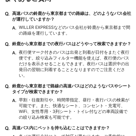
Q.
高速バスの鈴鹿から東京都までの路線は、どのようなバス会社
が運行していますか？
WILLER EXPRESSなどのバス会社が鈴鹿から東京都まで間
A.
の路線を運行しています。
Q.
鈴鹿から東京都までの夜行バスはどうやって検索できますか？
夜行便マーク付きのバスは出発と到着が日付をまたぐ夜行
A.
便です。絞り込みフィルター機能を使えば、夜行便のバス
だけを表示させることもできます。夜行バスは選択中の出
発日の翌朝に到着することとなりますのでご注意くださ
い。
Q.
鈴鹿から東京都まで路線の高速バスはどのようなバスやシート
タイプが検索できますか？
早割・往復割引や、時間帯指定、昼行・夜行バスの検索が
A.
可能です。また、快適なシート、コンセント・充電可、
WiFi、女性専用・3列シート・トイレ付などの車両設備で
の絞り込み検索も可能です。
Q.
高速バス内にペットを持ち込むことはできますか？