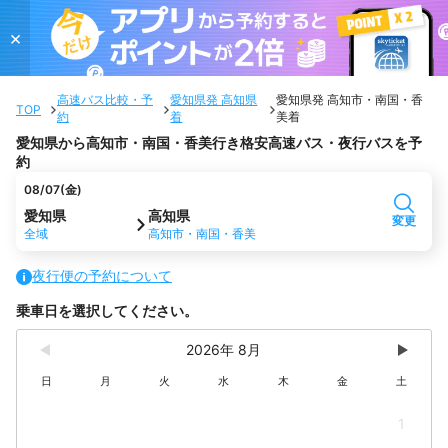
×
高速バス比較・予
愛知県発 高知県
愛知県発 高知市・南国・香
TOP
約
着
美着
愛知県から高知市・南国・香美行き格安高速バス・夜行バスを予
約
08/07(金)
愛知県
高知県
変更
全域
高知市・南国・香美
夜行便の予約について
乗車日を選択してください。
2026年 8月
日
月
火
水
木
金
土
1