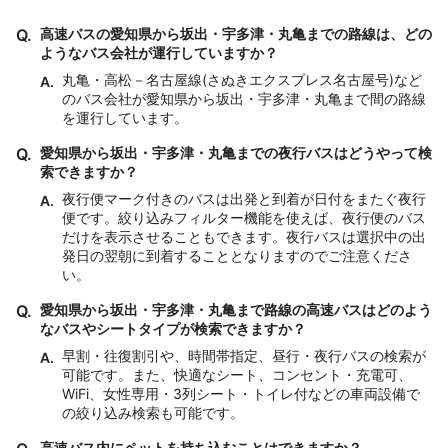
Q.
高速バスの愛知県から坂出・宇多津・丸亀までの路線は、どの
ようなバス会社が運行していますか？
丸亀・高松－名古屋線(さぬきエクスプレス名古屋号)など
A.
のバス会社が愛知県から坂出・宇多津・丸亀まで間の路線
を運行しています。
Q.
愛知県から坂出・宇多津・丸亀までの夜行バスはどうやって検
索できますか？
夜行便マーク付きのバスは出発と到着が日付をまたぐ夜行
A.
便です。絞り込みフィルター機能を使えば、夜行便のバス
だけを表示させることもできます。夜行バスは選択中の出
発日の翌朝に到着することとなりますのでご注意くださ
い。
Q.
愛知県から坂出・宇多津・丸亀まで路線の高速バスはどのよう
なバスやシートタイプが検索できますか？
早割・往復割引や、時間帯指定、昼行・夜行バスの検索が
A.
可能です。また、快適なシート、コンセント・充電可、
WiFi、女性専用・3列シート・トイレ付などの車両設備で
の絞り込み検索も可能です。
高速バス内にペットを持ち込むことはできますか？