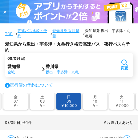
×
高速バス比較・予
愛知県発 香川県
愛知県発 坂出・宇多津・丸
TOP
約
着
亀着
愛知県から坂出・宇多津・丸亀行き格安高速バス・夜行バスを予
約
08/09(日)
愛知県
香川県
変更
全域
坂出・宇多津・丸亀
夜行便の予約について
金
土
日
月
火
07
08
09
10
11
￥-
￥-
￥10,000
￥-
￥7,000
08/09(日)
全1件
¥ 片道 /1人あたり