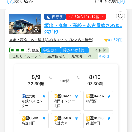
絞り込み
おすすめ順
夜行便
ｱﾌﾟﾘならﾎﾟｲﾝﾄ2倍中
坂出・丸亀・高松－名古屋線さぬきｴ
ｸｽﾌﾟﾚｽ
丸亀・高松－名古屋線(さぬきエクスプレス名古屋号)
(32件)
4.1
3列独立
学生割引
障がい者割引
トイレ付
仕切り／カーテン
座席指定可
充電可
その他
WiFi
8/9
8/10
9時間
22:30
発
07:30
着
始
降
翌
04:27
降
翌
04:56
22:30
名鉄バスセン
鳴門インター
鳴門西
ター
北口
降
翌
05:09
降
翌
05:16
降
翌
05:23
高速引田
高速大内
高速津田