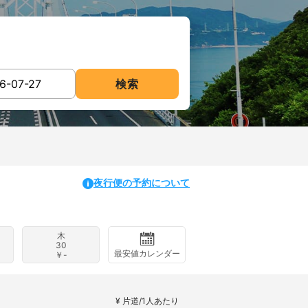
検索
夜行便の予約について
木
30
最安値カレンダー
￥-
¥ 片道/1人あたり