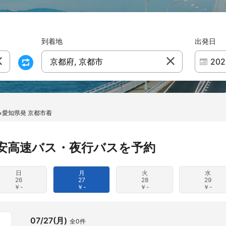
到着地
出発日
京都府, 京都市
愛知県発 京都市着
安高速バス・夜行バスを予約
日
月
火
水
26
27
28
29
￥-
￥-
￥-
￥-
07/27(月)
全0件