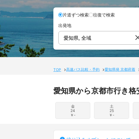
片道ずつ検索
往復で検索
出発地
愛知県, 全域
高速バス比較・予約
愛知県発 京都府着
TOP
愛知県から京都市行き格
金
土
24
25
￥-
￥-