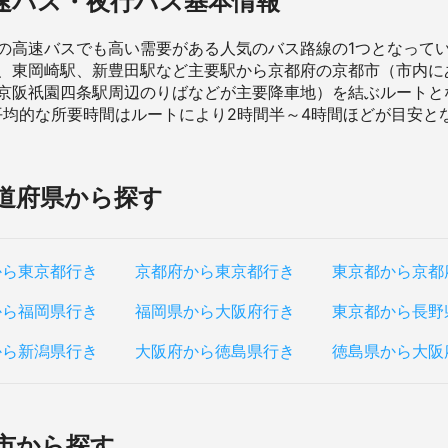
速バス・夜行バス基本情報
の高速バスでも高い需要がある人気のバス路線の1つとなって
、東岡崎駅、新豊田駅など主要駅から京都府の京都市（市内に
京阪祇園四条駅周辺のりばなどが主要降車地）を結ぶルートと
台、平均的な所要時間はルートにより2時間半～4時間ほどが目安
道府県から探す
から東京都行き
京都府から東京都行き
東京都から京都
から福岡県行き
福岡県から大阪府行き
東京都から長野
から新潟県行き
大阪府から徳島県行き
徳島県から大阪
市から探す