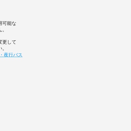
用可能な
ん。
変更して
い。
ス・夜行バス