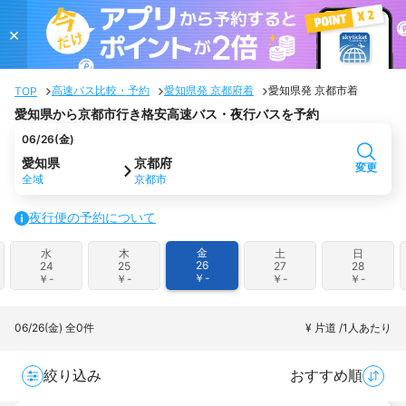
×
高速バス比較・予約
愛知県発 京都府着
愛知県発 京都市着
TOP
愛知県から京都市行き格安高速バス・夜行バスを予約
06/26(金)
愛知県
京都府
変更
全域
京都市
夜行便の予約について
金
水
木
土
日
26
24
25
27
28
￥-
￥-
￥-
￥-
￥-
06/26(金)
全0件
¥ 片道 /1人あたり
絞り込み
おすすめ順