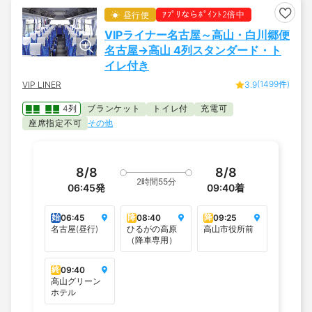
ｱﾌﾟﾘならﾎﾟｲﾝﾄ2倍中
昼行便
VIPライナー名古屋～高山・白川郷便
名古屋→高山 4列スタンダード・ト
イレ付き
(1499件)
VIP LINER
3.9
4列
ブランケット
トイレ付
充電可
座席指定不可
その他
8/8
8/8
2時間55分
06:45
発
09:40
着
始
降
降
06:45
08:40
09:25
名古屋(昼行)
ひるがの高原
高山市役所前
（降車専用）
終
09:40
高山グリーン
ホテル