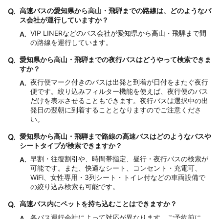
Q.
高速バスの愛知県から高山・飛騨までの路線は、どのようなバ
ス会社が運行していますか？
VIP LINERなどのバス会社が愛知県から高山・飛騨まで間
A.
の路線を運行しています。
Q.
愛知県から高山・飛騨までの夜行バスはどうやって検索できま
すか？
夜行便マーク付きのバスは出発と到着が日付をまたぐ夜行
A.
便です。絞り込みフィルター機能を使えば、夜行便のバス
だけを表示させることもできます。夜行バスは選択中の出
発日の翌朝に到着することとなりますのでご注意くださ
い。
Q.
愛知県から高山・飛騨まで路線の高速バスはどのようなバスや
シートタイプが検索できますか？
早割・往復割引や、時間帯指定、昼行・夜行バスの検索が
A.
可能です。また、快適なシート、コンセント・充電可、
WiFi、女性専用・3列シート・トイレ付などの車両設備で
の絞り込み検索も可能です。
Q.
高速バス内にペットを持ち込むことはできますか？
各バス運行会社によって対応が異なります。ご予約前に、
A.