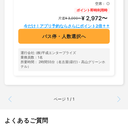
空席：
◎
ポイント即時利用時
¥ 2,972〜
片道
¥ 3,000〜
今だけ！アプリ予約ならさらにポイント2倍↑↑
バス停・人数選択へ
運行会社: (株)平成エンタープライズ
乗務員数：1名
所要時間： 2時間55分（名古屋(昼行) - 高山グリーンホ
テル）
ページ 1 / 1
よくあるご質問