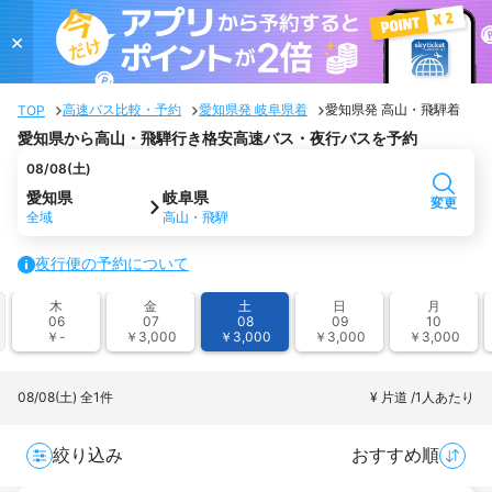
×
高速バス比較・予約
愛知県発 岐阜県着
愛知県発 高山・飛騨着
TOP
愛知県から高山・飛騨行き格安高速バス・夜行バスを予約
08/08(土)
愛知県
岐阜県
変更
全域
高山・飛騨
夜行便の予約について
木
金
土
日
月
06
07
08
09
10
￥-
￥3,000
￥3,000
￥3,000
￥3,000
08/08(土)
全1件
¥ 片道 /1人あたり
絞り込み
おすすめ順