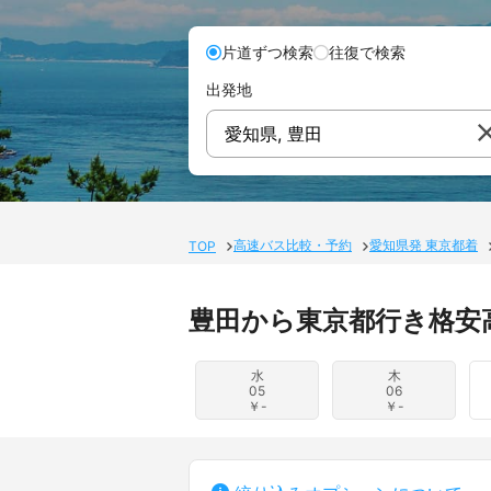
片道ずつ検索
往復で検索
出発地
愛知県, 豊田
高速バス比較・予約
愛知県発 東京都着
TOP
豊田から東京都行き格安
水
木
05
06
￥-
￥-