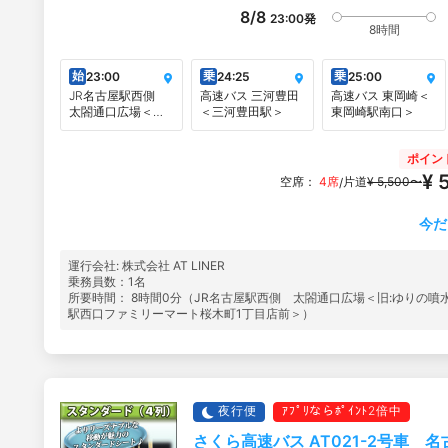
8/8
23:00
発
8時間
始
乗
乗
23:00
24:25
25:00
JR名古屋駅西側
高速バス 三河豊田
高速バス 東岡崎＜
太閤通口広場＜旧:
＜三河豊田駅＞
東岡崎駅南口＞
ゆりの噴水前＞
ポイン
¥ 
空席：
4席
片道
¥ 5,500〜
/
今だ
運行会社: 株式会社 AT LINER
乗務員数：1名
所要時間： 8時間0分（JR名古屋駅西側 太閤通口広場＜旧:ゆりの噴水
駅西口ファミリーマート桜木町1丁目店前＞）
夜行便
ｱﾌﾟﾘならﾎﾟｲﾝﾄ2倍中
さくら高速バス AT021-2号車 