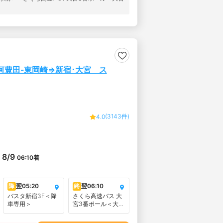
三河豊田-東岡崎⇒新宿･大宮 ス
(3143件)
4.0
8/9
06:10
着
降
翌
05:20
終
翌
06:10
バスタ新宿3F＜降
さくら高速バス 大
車専用＞
宮3番ポール＜大宮
駅西口ファミリー
マート桜木町1丁目