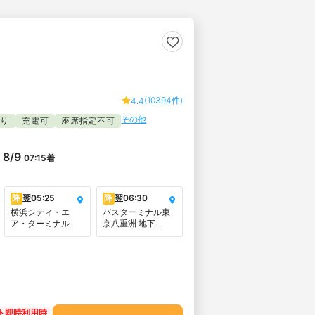
(10394件)
4.4
その他
たり
充電可
座席指定不可
8/9
07:15
着
降
翌
05:25
降
翌
06:30
横浜シティ・エ
バスターミナル東
ア・ターミナル
京八重洲 地下
【B】おりば
ト即時利用時