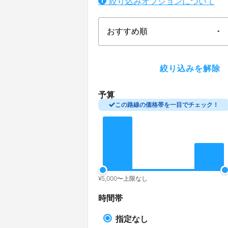
絞り込みオプションについて
予算
この路線の価格帯を一目でチェック！
¥
5,000
〜
上限なし
時間帯
指定なし