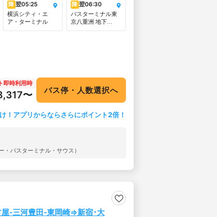
降
翌
05:25
降
翌
06:30
横浜シティ・エ
バスターミナル東
ア・ターミナル
京八重洲 地下
【B】おりば
ト即時利用時
バス停・人数選択へ
8,317〜
け！アプリからならさらにポイント2倍！
シー・バスターミナル・サウス）
古屋-三河豊田-東岡崎⇒新宿･大