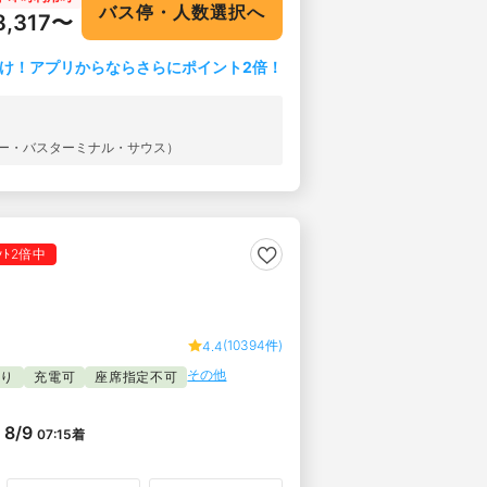
バス停・人数選択へ
8,317〜
け！アプリからならさらにポイント2倍！
シー・バスターミナル・サウス）
ｲﾝﾄ2倍中
(10394件)
4.4
その他
たり
充電可
座席指定不可
8/9
07:15
着