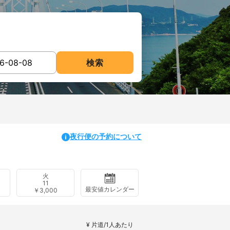
検索
夜行便の予約について
火
11
最安値カレンダー
￥3,000
¥ 片道/1人あたり