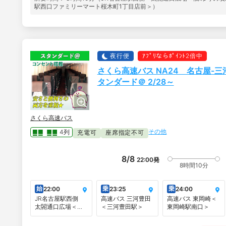
駅西口ファミリーマート桜木町1丁目店前＞）
夜行便
ｱﾌﾟﾘならﾎﾟｲﾝﾄ2倍中
さくら高速バス NA24 名古屋-
タンダード＠ 2/28～
さくら高速バス
その他
4列
充電可
座席指定不可
8/8
22:00
発
8時間10分
始
乗
乗
22:00
23:25
24:00
JR名古屋駅西側
高速バス 三河豊田
高速バス 東岡崎＜
太閤通口広場＜旧:
＜三河豊田駅＞
東岡崎駅南口＞
ゆりの噴水前＞