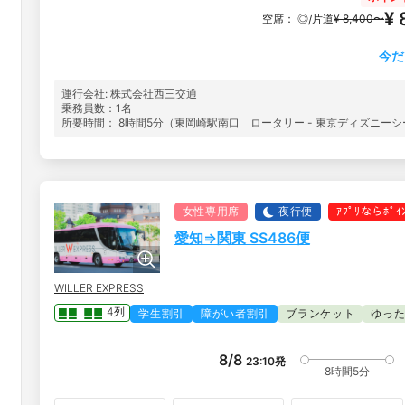
¥ 
空席：
◎
片道
¥ 8,400〜
/
今だ
運行会社: 株式会社西三交通
乗務員数：1名
所要時間： 8時間5分（東岡崎駅南口 ロータリー - 東京ディズニー
女性専用席
夜行便
ｱﾌﾟﾘならﾎﾟ
愛知⇒関東 SS486便
WILLER EXPRESS
4列
学生割引
障がい者割引
ブランケット
ゆっ
8/8
23:10
発
8時間5分