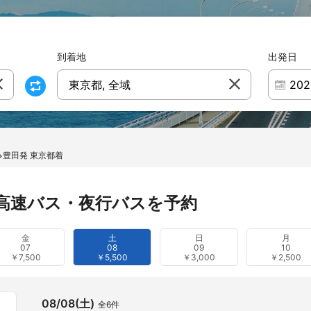
到着地
出発日
東京都, 全域
豊田発 東京都着
高速バス・夜行バスを予約
金
土
日
月
07
08
09
10
￥7,500
￥5,500
￥3,000
￥2,500
08/08(土)
全6件