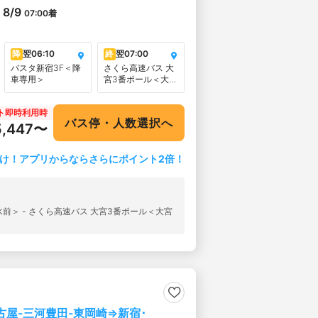
8/9
07:00
着
降
翌
06:10
終
翌
07:00
バスタ新宿3F＜降
さくら高速バス 大
車専用＞
宮3番ポール＜大宮
駅西口ファミリー
マート桜木町1丁目
ト即時利用時
店前＞
バス停・人数選択へ
5,447〜
け！アプリからならさらにポイント2倍！
前＞ - さくら高速バス 大宮3番ポール＜大宮
名古屋-三河豊田-東岡崎⇒新宿･