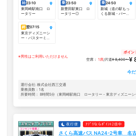
始
乗
乗
23:10
23:50
24:50
東岡崎駅南口 ロ
新豊田駅東口 ロ
新城（道の駅もっ
ータリー
ータリー◎
くる新城・パーク
アンドライド可）
終
翌
07:15
東京ディズニーシ
ー・バスターミナ
ル・サウス
ポイン
※男性はご利用いただけません
¥ 
空席：
1席
片道
¥ 8,400〜
/
今だ
運行会社: 株式会社西三交通
乗務員数：1名
所要時間： 8時間5分（東岡崎駅南口 ロータリー - 東京ディズニー
夜行便
ｱﾌﾟﾘならﾎﾟｲﾝﾄ2倍中
さくら高速バス NA24-2号車 名