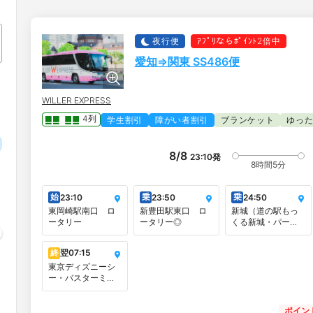
夜行便
ｱﾌﾟﾘならﾎﾟｲﾝﾄ2倍中
愛知⇒関東 SS486便
WILLER EXPRESS
4列
学生割引
障がい者割引
ブランケット
ゆっ
8/8
23:10
発
8時間5分
始
乗
乗
23:10
23:50
24:50
東岡崎駅南口 ロ
新豊田駅東口 ロ
新城（道の駅もっ
ータリー
ータリー◎
くる新城・パーク
アンドライド可）
終
翌
07:15
東京ディズニーシ
ー・バスターミナ
ル・サウス
ポイン