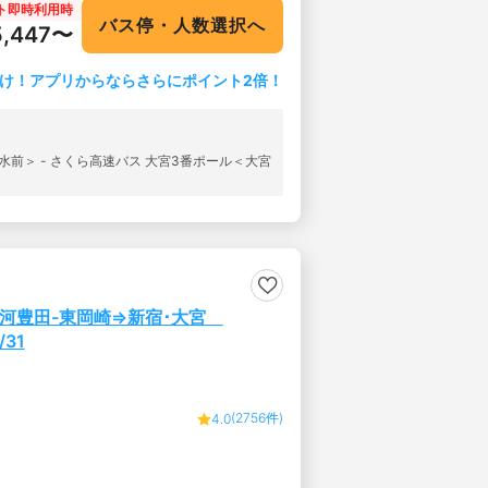
ト即時利用時
店前＞
バス停・人数選択へ
5,447〜
け！アプリからならさらにポイント2倍！
水前＞ - さくら高速バス 大宮3番ポール＜大宮
-三河豊田-東岡崎⇒新宿･大宮
31
(2756件)
4.0