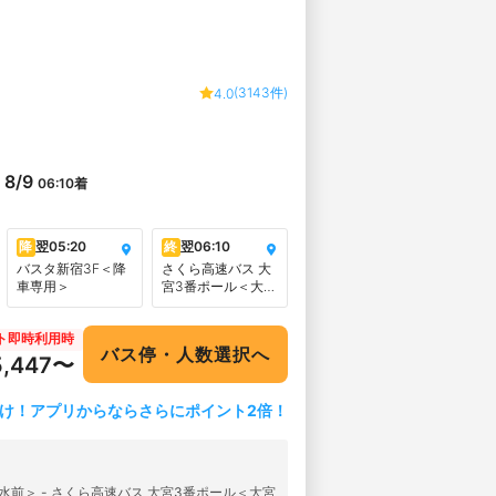
(3143件)
4.0
8/9
06:10
着
降
翌
05:20
終
翌
06:10
バスタ新宿3F＜降
さくら高速バス 大
車専用＞
宮3番ポール＜大宮
駅西口ファミリー
マート桜木町1丁目
ト即時利用時
店前＞
バス停・人数選択へ
5,447〜
け！アプリからならさらにポイント2倍！
水前＞ - さくら高速バス 大宮3番ポール＜大宮