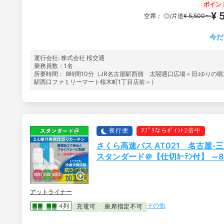
ポイン
¥ 
空席：
◎
片道
¥ 5,500〜
/
今だ
運行会社: 株式会社 桜交通
乗務員数：1名
所要時間： 8時間10分（JR名古屋駅西側 太閤通口広場＜旧:ゆりの噴
駅西口ファミリーマート桜木町1丁目店前＞）
夜行便
ｱﾌﾟﾘならﾎﾟｲﾝﾄ2倍中
さくら高速バス AT021 名古屋
スタンダード＠【仕切ｶｰﾃﾝ付】 ～8/
アットライナー
その他
4列
充電可
座席指定不可