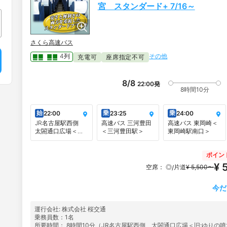
宮 スタンダード+ 7/16～
さくら高速バス
その他
4列
充電可
座席指定不可
8/8
22:00
発
8時間10分
始
乗
乗
22:00
23:25
24:00
JR名古屋駅西側
高速バス 三河豊田
高速バス 東岡崎＜
太閤通口広場＜旧:
＜三河豊田駅＞
東岡崎駅南口＞
ゆりの噴水前＞
ポイン
¥ 
空席：
◎
片道
¥ 5,500〜
/
今だ
運行会社: 株式会社 桜交通
乗務員数：1名
所要時間： 8時間10分（JR名古屋駅西側 太閤通口広場＜旧:ゆりの噴