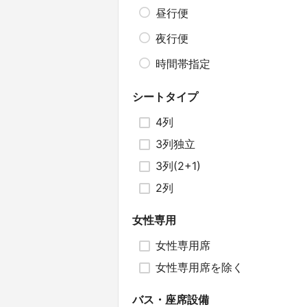
昼行便
夜行便
時間帯指定
シートタイプ
4列
3列独立
3列(2+1)
2列
女性専用
女性専用席
女性専用席を除く
バス・座席設備