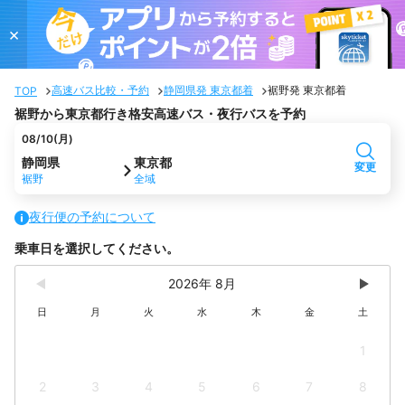
×
高速バス比較・予約
静岡県発 東京都着
裾野発 東京都着
TOP
裾野から東京都行き格安高速バス・夜行バスを予約
08/10(月)
静岡県
東京都
変更
裾野
全域
夜行便の予約について
乗車日を選択してください。
2026年 8月
日
月
火
水
木
金
土
1
2
3
4
5
6
7
8