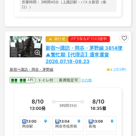
所要時間： 3時間45分（上諏訪駅 - バスタ新宿（南
口））
昼行便
ｱﾌﾟﾘならﾎﾟｲﾝﾄ2倍中
新宿〜諏訪・岡谷・茅野線 3814便
▲繁忙期【代理店】通常運賃
2026.07.18-08.23
新宿〜諏訪・岡谷・茅野線
(63件)
4.2
4列
トイレ付
座席指定可
その他
8/10
8/10
3時間35分
13:00
発
16:35
着
始
乗
乗
13:00
13:04
13:09
岡谷駅
岡谷市役所前
長地