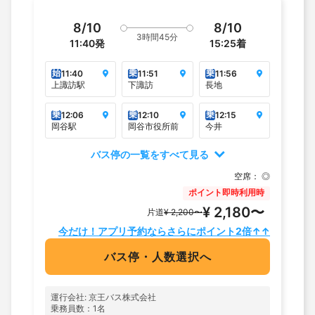
8/10
8/10
3時間45分
11:40
発
15:25
着
始
乗
乗
11:40
11:51
11:56
上諏訪駅
下諏訪
長地
乗
乗
乗
12:06
12:10
12:15
岡谷駅
岡谷市役所前
今井
バス停の一覧をすべて見る
空席：
◎
ポイント即時利用時
¥ 2,180〜
片道
¥ 2,200〜
今だけ！アプリ予約ならさらにポイント2倍↑↑
バス停・人数選択へ
運行会社: 京王バス株式会社
乗務員数：1名