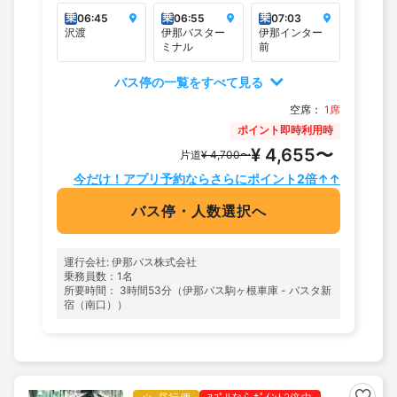
乗
乗
乗
06:45
06:55
07:03
沢渡
伊那バスター
伊那インター
ミナル
前
バス停の一覧をすべて見る
空席：
1席
ポイント即時利用時
¥ 4,655〜
片道
¥ 4,700〜
今だけ！アプリ予約ならさらにポイント2倍↑↑
バス停・人数選択へ
運行会社: 伊那バス株式会社
乗務員数：1名
所要時間： 3時間53分（伊那バス駒ヶ根車庫 - バスタ新
宿（南口））