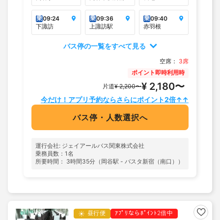
乗
乗
乗
09:24
09:36
09:40
下諏訪
上諏訪駅
赤羽根
バス停の一覧をすべて見る
空席：
3席
ポイント即時利用時
¥ 2,180〜
片道
¥ 2,200〜
今だけ！アプリ予約ならさらにポイント2倍↑↑
バス停・人数選択へ
運行会社: ジェイアールバス関東株式会社
乗務員数：1名
所要時間： 3時間35分（岡谷駅 - バスタ新宿（南口））
昼行便
ｱﾌﾟﾘならﾎﾟｲﾝﾄ2倍中