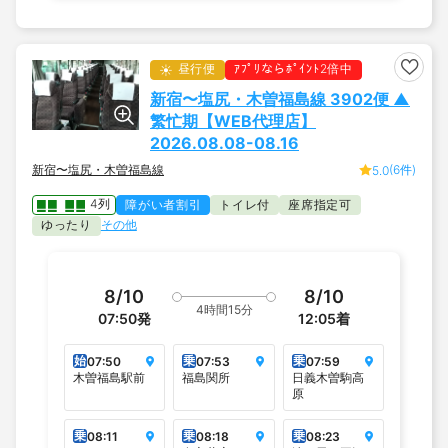
昼行便
ｱﾌﾟﾘならﾎﾟｲﾝﾄ2倍中
新宿〜塩尻・木曽福島線 3902便 ▲
繁忙期【WEB代理店】
2026.08.08-08.16
新宿〜塩尻・木曽福島線
(6件)
5.0
4列
障がい者割引
トイレ付
座席指定可
ゆったり
その他
8/10
8/10
4時間15分
07:50
発
12:05
着
始
乗
乗
07:50
07:53
07:59
木曽福島駅前
福島関所
日義木曽駒高
原
乗
乗
乗
08:11
08:18
08:23