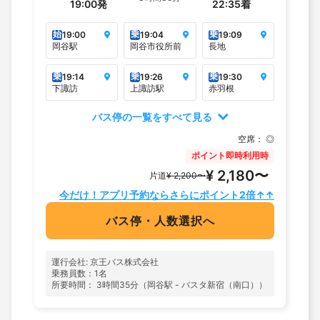
19:00
発
22:35
着
始
乗
乗
19:00
19:04
19:09
岡谷駅
岡谷市役所前
長地
乗
乗
乗
19:14
19:26
19:30
下諏訪
上諏訪駅
赤羽根
バス停の一覧をすべて見る
空席：
◎
ポイント即時利用時
¥ 2,180〜
片道
¥ 2,200〜
今だけ！アプリ予約ならさらにポイント2倍↑↑
バス停・人数選択へ
運行会社: 京王バス株式会社
乗務員数：1名
所要時間： 3時間35分（岡谷駅 - バスタ新宿（南口））