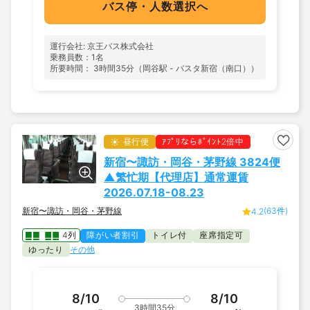
バス停・人数選択へ
運行会社: 京王バス株式会社
乗務員数：1名
所要時間： 3時間35分（岡谷駅 - バスタ新宿（南口））
昼行便
ｱﾌﾟﾘならﾎﾟｲﾝﾄ2倍中
新宿〜諏訪・岡谷・茅野線 3824便
▲繁忙期【代理店】通常運賃
2026.07.18-08.23
新宿〜諏訪・岡谷・茅野線
(63件)
4.2
4列
障がい者割引
トイレ付
座席指定可
ゆったり
その他
8/10
8/10
3時間35分