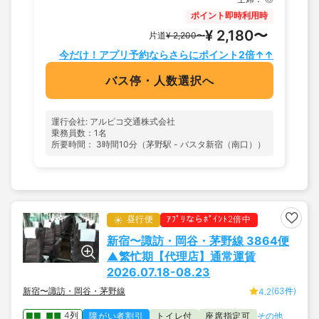
ポイント即時利用時
¥ 2,180〜
片道
¥ 2,200〜
今だけ！アプリ予約ならさらにポイント2倍↑↑
バス停・人数選択へ
運行会社: アルピコ交通株式会社
乗務員数：1名
所要時間： 3時間10分（茅野駅 - バスタ新宿（南口））
昼行便
ｱﾌﾟﾘならﾎﾟｲﾝﾄ2倍中
新宿〜諏訪・岡谷・茅野線 3864便
▲繁忙期【代理店】通常運賃
2026.07.18-08.23
新宿〜諏訪・岡谷・茅野線
(63件)
4.2
4列
障がい者割引
トイレ付
座席指定可
その他