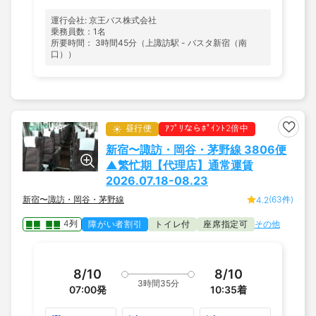
運行会社: 京王バス株式会社
乗務員数：1名
所要時間： 3時間45分（上諏訪駅 - バスタ新宿（南
口））
昼行便
ｱﾌﾟﾘならﾎﾟｲﾝﾄ2倍中
新宿〜諏訪・岡谷・茅野線 3806便
▲繁忙期【代理店】通常運賃
2026.07.18-08.23
新宿〜諏訪・岡谷・茅野線
(63件)
4.2
4列
障がい者割引
トイレ付
座席指定可
その他
8/10
8/10
3時間35分
07:00
発
10:35
着