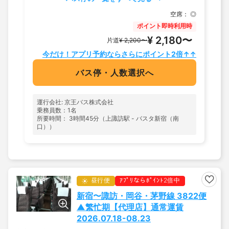
空席：
◎
ポイント即時利用時
¥ 2,180〜
片道
¥ 2,200〜
今だけ！アプリ予約ならさらにポイント2倍↑↑
バス停・人数選択へ
運行会社: 京王バス株式会社
乗務員数：1名
所要時間： 3時間45分（上諏訪駅 - バスタ新宿（南
口））
昼行便
ｱﾌﾟﾘならﾎﾟｲﾝﾄ2倍中
新宿〜諏訪・岡谷・茅野線 3822便
▲繁忙期【代理店】通常運賃
2026.07.18-08.23