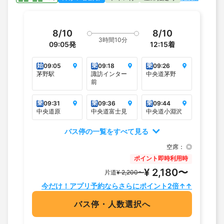
8/10
8/10
3時間10分
09:05
発
12:15
着
始
乗
乗
09:05
09:18
09:26
茅野駅
諏訪インター
中央道茅野
前
乗
乗
乗
09:31
09:36
09:44
中央道原
中央道富士見
中央道小淵沢
バス停の一覧をすべて見る
空席：
◎
ポイント即時利用時
¥ 2,180〜
片道
¥ 2,200〜
今だけ！アプリ予約ならさらにポイント2倍↑↑
バス停・人数選択へ