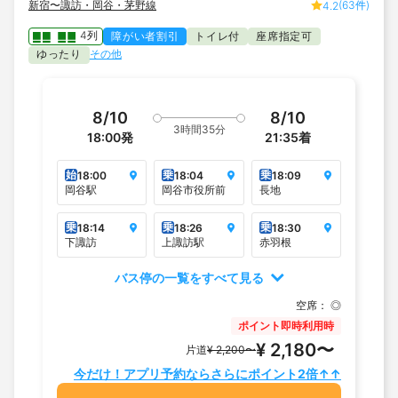
新宿〜諏訪・岡谷・茅野線
(63件)
4.2
4列
障がい者割引
トイレ付
座席指定可
ゆったり
その他
8/10
8/10
3時間35分
18:00
発
21:35
着
始
乗
乗
18:00
18:04
18:09
岡谷駅
岡谷市役所前
長地
乗
乗
乗
18:14
18:26
18:30
下諏訪
上諏訪駅
赤羽根
バス停の一覧をすべて見る
空席：
◎
ポイント即時利用時
¥ 2,180〜
片道
¥ 2,200〜
今だけ！アプリ予約ならさらにポイント2倍↑↑