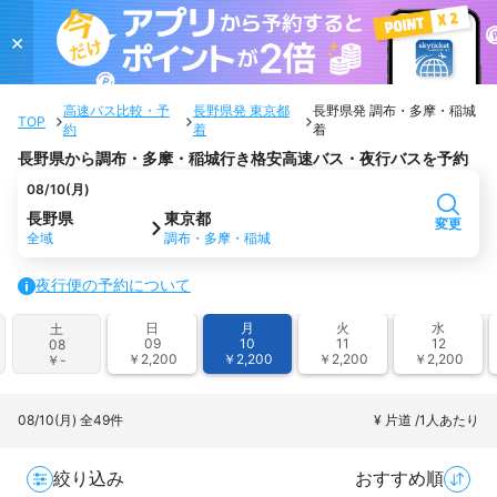
×
高速バス比較・予
長野県発 東京都
長野県発 調布・多摩・稲城
TOP
約
着
着
長野県から調布・多摩・稲城行き格安高速バス・夜行バスを予約
08/10(月)
長野県
東京都
変更
全域
調布・多摩・稲城
夜行便の予約について
日
月
火
水
土
09
10
11
12
08
￥2,200
￥2,200
￥2,200
￥2,200
￥-
08/10(月)
全49件
¥ 片道 /1人あたり
絞り込み
おすすめ順