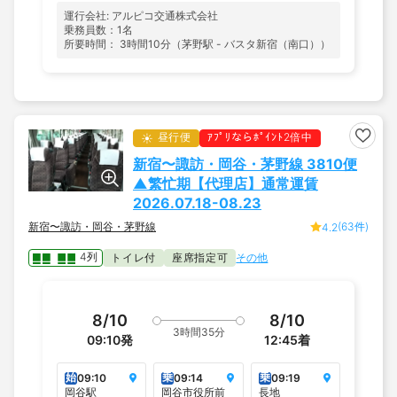
運行会社: アルピコ交通株式会社
乗務員数：1名
所要時間： 3時間10分（茅野駅 - バスタ新宿（南口））
昼行便
ｱﾌﾟﾘならﾎﾟｲﾝﾄ2倍中
新宿〜諏訪・岡谷・茅野線 3810便
▲繁忙期【代理店】通常運賃
2026.07.18-08.23
新宿〜諏訪・岡谷・茅野線
(63件)
4.2
4列
トイレ付
座席指定可
その他
8/10
8/10
3時間35分
09:10
発
12:45
着
始
乗
乗
09:10
09:14
09:19
岡谷駅
岡谷市役所前
長地