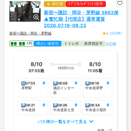
昼行便
ｱﾌﾟﾘならﾎﾟｲﾝﾄ2倍中
新宿〜諏訪・岡谷・茅野線 3862便
▲繁忙期【代理店】通常運賃
2026.07.18-08.23
新宿〜諏訪・岡谷・茅野線
(63件)
4.2
4列
障がい者割引
トイレ付
座席指定可
その他
8/10
8/10
3時間10分
07:55
発
11:05
着
始
乗
乗
07:55
08:08
08:16
茅野駅
諏訪インター
中央道茅野
前
乗
乗
乗
08:21
08:26
08:34
中央道原
中央道富士見
中央道小淵沢
バス停の一覧をすべて見る
空席：
◎