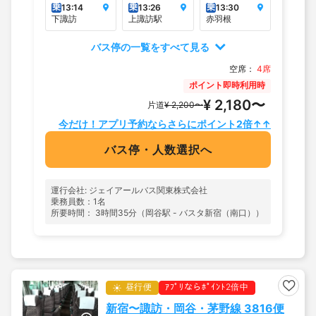
乗
乗
乗
13:14
13:26
13:30
下諏訪
上諏訪駅
赤羽根
バス停の一覧をすべて見る
空席：
4席
ポイント即時利用時
¥ 2,180〜
片道
¥ 2,200〜
今だけ！アプリ予約ならさらにポイント2倍↑↑
バス停・人数選択へ
運行会社: ジェイアールバス関東株式会社
乗務員数：1名
所要時間： 3時間35分（岡谷駅 - バスタ新宿（南口））
昼行便
ｱﾌﾟﾘならﾎﾟｲﾝﾄ2倍中
新宿〜諏訪・岡谷・茅野線 3816便