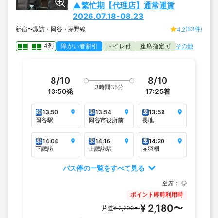
▲繁忙期【代理店】通常運賃
2026.07.18-08.23
新宿〜諏訪・岡谷・茅野線
(63件)
4.2
4列
障がい者割引
トイレ付
座席指定可
その他
8/10
8/10
3時間35分
13:50
発
17:25
着
始
乗
乗
13:50
13:54
13:59
岡谷駅
岡谷市役所前
長地
乗
乗
乗
14:04
14:16
14:20
下諏訪
上諏訪駅
赤羽根
バス停の一覧をすべて見る
空席：
◎
ポイント即時利用時
¥ 2,180〜
片道
¥ 2,200〜