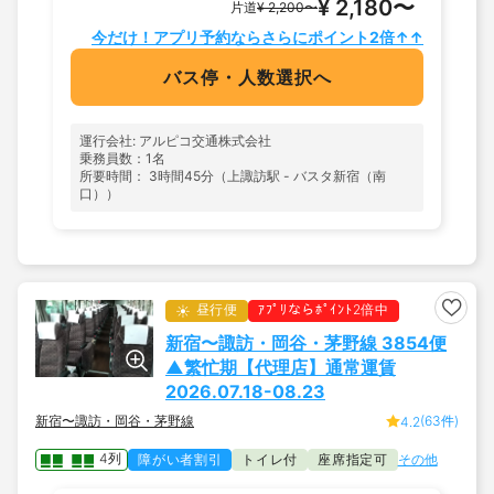
¥ 2,180〜
片道
¥ 2,200〜
今だけ！アプリ予約ならさらにポイント2倍↑↑
バス停・人数選択へ
運行会社: アルピコ交通株式会社
乗務員数：1名
所要時間： 3時間45分（上諏訪駅 - バスタ新宿（南
口））
昼行便
ｱﾌﾟﾘならﾎﾟｲﾝﾄ2倍中
新宿〜諏訪・岡谷・茅野線 3854便
▲繁忙期【代理店】通常運賃
2026.07.18-08.23
新宿〜諏訪・岡谷・茅野線
(63件)
4.2
4列
障がい者割引
トイレ付
座席指定可
その他