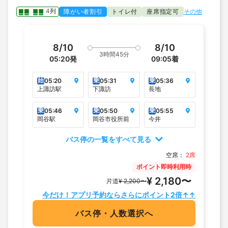
4列
障がい者割引
トイレ付
座席指定可
その他
8/10
8/10
3時間45分
05:20
発
09:05
着
始
乗
乗
05:20
05:31
05:36
上諏訪駅
下諏訪
長地
乗
乗
乗
05:46
05:50
05:55
岡谷駅
岡谷市役所前
今井
バス停の一覧をすべて見る
空席：
2席
ポイント即時利用時
¥ 2,180〜
片道
¥ 2,200〜
今だけ！アプリ予約ならさらにポイント2倍↑↑
バス停・人数選択へ