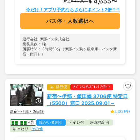
¥ 4,655〜
片道
¥ 4,700〜
今だけ！アプリ予約ならさらにポイント2倍↑↑
バス停・人数選択へ
運行会社: 伊那バス株式会社
乗務員数：1名
所要時間： 3時間53分（伊那バス駒ヶ根車庫 - バスタ新
宿（南口））
昼行便
ｱﾌﾟﾘならﾎﾟｲﾝﾄ2倍中
新宿〜伊那・飯田線 3706便 特定日
（5500）窓口 2025.09.01～
新宿～伊那・飯田線
(21件)
4.0
4列
障がい者割引
トイレ付
座席指定可
ゆったり
その他