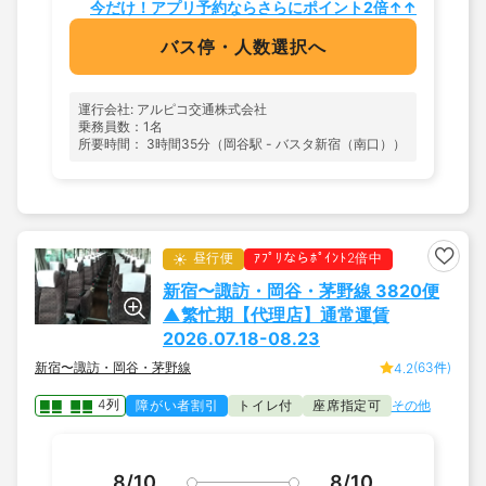
今だけ！アプリ予約ならさらにポイント2倍↑↑
バス停・人数選択へ
運行会社: アルピコ交通株式会社
乗務員数：1名
所要時間： 3時間35分（岡谷駅 - バスタ新宿（南口））
昼行便
ｱﾌﾟﾘならﾎﾟｲﾝﾄ2倍中
新宿〜諏訪・岡谷・茅野線 3820便
▲繁忙期【代理店】通常運賃
2026.07.18-08.23
新宿〜諏訪・岡谷・茅野線
(63件)
4.2
4列
障がい者割引
トイレ付
座席指定可
その他
8/10
8/10