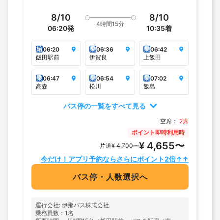
8/10
8/10
4時間15分
06:20
発
10:35
着
始
乗
乗
06:20
06:36
06:42
飯田駅前
伊賀良
上飯田
乗
乗
乗
06:47
06:54
07:02
高森
松川
飯島
バス停の一覧をすべて見る
空席：
2席
ポイント即時利用時
¥ 4,655〜
片道
¥ 4,700〜
今だけ！アプリ予約ならさらにポイント2倍↑↑
バス停・人数選択へ
運行会社: 伊那バス株式会社
乗務員数：1名