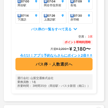
始
乗
乗
07:00
07:04
07:09
岡谷駅
岡谷市役所前
長地
乗
乗
乗
07:14
07:26
07:30
下諏訪
上諏訪駅
赤羽根
バス停の一覧をすべて見る
空席：
3席
ポイント即時利用時
¥ 2,180〜
片道
¥ 2,200〜
今だけ！アプリ予約ならさらにポイント2倍↑↑
バス停・人数選択へ
運行会社: 山梨交通株式会社
乗務員数：1名
所要時間： 3時間35分（岡谷駅 - バスタ新宿（南口））