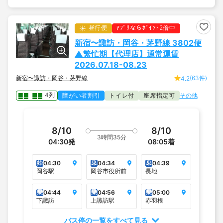
昼行便
ｱﾌﾟﾘならﾎﾟｲﾝﾄ2倍中
新宿〜諏訪・岡谷・茅野線 3802便
▲繁忙期【代理店】通常運賃
2026.07.18-08.23
新宿〜諏訪・岡谷・茅野線
(63件)
4.2
4列
障がい者割引
トイレ付
座席指定可
その他
8/10
8/10
3時間35分
04:30
発
08:05
着
始
乗
乗
04:30
04:34
04:39
岡谷駅
岡谷市役所前
長地
乗
乗
乗
04:44
04:56
05:00
下諏訪
上諏訪駅
赤羽根
バス停の一覧をすべて見る