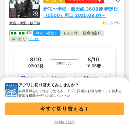
昼行便
ｱﾌﾟﾘならﾎﾟｲﾝﾄ2倍中
新宿〜伊那・飯田線 3608便 特定日
（5500）窓口 2025.09.01～
新宿～伊那・飯田線
(21件)
4.0
4列
障がい者割引
トイレ付
座席指定可
ゆったり
その他
8/10
8/10
3時間53分
07:02
発
10:55
着
始
乗
乗
07:02
07:10
07:17
伊那バス駒ヶ
駒ケ根バスタ
宮田
アプリに切り替えてみませんか？
根車庫
ーミナル
会員登録なしでもすぐ使える。アプリ限定のお得なポイント特典と
豊富な機能をぜひお試しください。
乗
乗
乗
07:25
07:35
07:43
沢渡
伊那バスター
伊那インター
今すぐ切り替える！
ミナル
前
バス停の一覧をすべて見る
Web版で続行