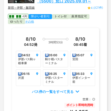
（5500）窓口 2025.09.01～
新宿～伊那・飯田線
(21件)
4.0
4列
障がい者割引
トイレ付
座席指定可
ゆったり
その他
8/10
8/10
3時間53分
04:52
発
08:45
着
始
乗
乗
04:52
05:00
05:07
伊那バス駒ヶ
駒ケ根バスタ
宮田
根車庫
ーミナル
乗
乗
乗
05:15
05:25
05:33
沢渡
伊那バスター
伊那インター
ミナル
前
バス停の一覧をすべて見る
空席：
◎
ポイント即時利用時