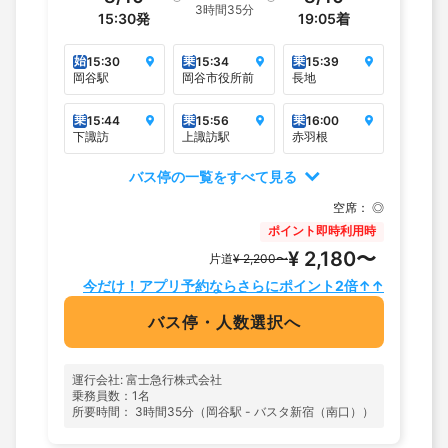
3時間35分
15:30
発
19:05
着
始
乗
乗
15:30
15:34
15:39
岡谷駅
岡谷市役所前
長地
乗
乗
乗
15:44
15:56
16:00
下諏訪
上諏訪駅
赤羽根
バス停の一覧をすべて見る
空席：
◎
ポイント即時利用時
¥ 2,180〜
片道
¥ 2,200〜
今だけ！アプリ予約ならさらにポイント2倍↑↑
バス停・人数選択へ
運行会社: 富士急行株式会社
乗務員数：1名
所要時間： 3時間35分（岡谷駅 - バスタ新宿（南口））