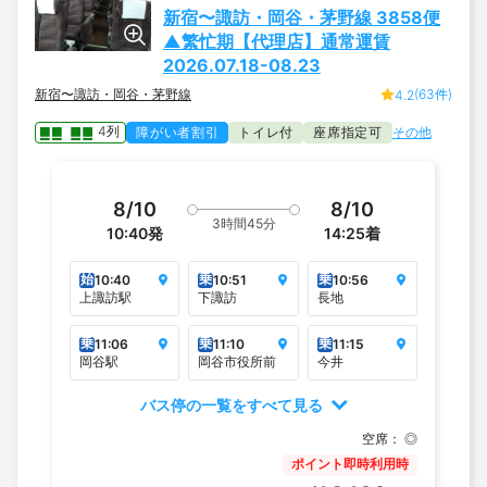
新宿〜諏訪・岡谷・茅野線 3858便
▲繁忙期【代理店】通常運賃
2026.07.18-08.23
新宿〜諏訪・岡谷・茅野線
(63件)
4.2
4列
障がい者割引
トイレ付
座席指定可
その他
8/10
8/10
3時間45分
10:40
発
14:25
着
始
乗
乗
10:40
10:51
10:56
上諏訪駅
下諏訪
長地
乗
乗
乗
11:06
11:10
11:15
岡谷駅
岡谷市役所前
今井
バス停の一覧をすべて見る
空席：
◎
ポイント即時利用時