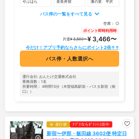
やぶはら
奈良井宿
漆の里 平沢
バス停の一覧をすべて見る
空席：
◎
ポイント即時利用時
¥ 3,466〜
片道
¥ 3,500〜
今だけ！アプリ予約ならさらにポイント2倍↑↑
バス停・人数選択へ
運行会社: おんたけ交通株式会社
乗務員数：1名
所要時間： 4時間15分（木曽福島駅前 - バスタ新宿（南
口））
昼行便
ｱﾌﾟﾘならﾎﾟｲﾝﾄ2倍中
新宿〜伊那・飯田線 3602便 特定日