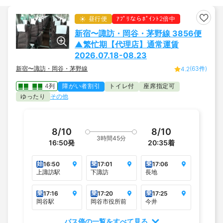
昼行便
ｱﾌﾟﾘならﾎﾟｲﾝﾄ2倍中
新宿〜諏訪・岡谷・茅野線 3856便
▲繁忙期【代理店】通常運賃
2026.07.18-08.23
新宿〜諏訪・岡谷・茅野線
(63件)
4.2
4列
障がい者割引
トイレ付
座席指定可
ゆったり
その他
8/10
8/10
3時間45分
16:50
発
20:35
着
始
乗
乗
16:50
17:01
17:06
上諏訪駅
下諏訪
長地
乗
乗
乗
17:16
17:20
17:25
岡谷駅
岡谷市役所前
今井
バス停の一覧をすべて見る