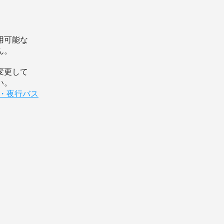
用可能な
ん。
変更して
い。
ス・夜行バス