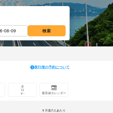
検索
夜行便の予約について
水
12
最安値カレンダー
￥-
¥ 片道/1人あたり