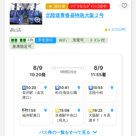
昼行便
ｱﾌﾟﾘならﾎﾟｲﾝﾄ2倍中
北陸道青春昼特急大阪２号
JRバス
(550件)
4.4
4列
学生割引
充電可
トイレ付
WiFi
座席指定可
8/9
8/9
1時間35分
10:20
発
11:55
着
始
乗
乗
10:20
10:41
10:55
金沢駅（金沢
松任海浜公園
北陸小松
港口）
降
降
乗
11:55
15:08
16:22
降
福井駅東口
京都駅中央口
大阪駅ＪＲ高
（烏丸）
速ＢＴ
バス停の一覧をすべて見る