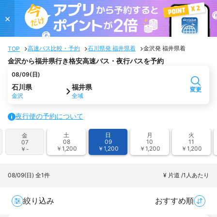
×
高速バス比較・予約
石川県発 福井県着
金沢発 福井県着
TOP
金沢から福井県行き格安高速バス・夜行バスを予約
08/09(日)
石川県
福井県
変更
金沢
全域
夜行便の予約について
土
日
月
火
金
08
09
10
11
07
￥1,200
￥1,200
￥1,200
￥1,200
￥-
08/09(日)
全1件
¥ 片道 /1人あたり
絞り込み
おすすめ順