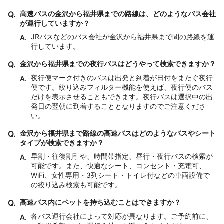
Q.
高速バスの金沢から福井県までの路線は、どのようなバス会社
が運行していますか？
JRバスなどのバス会社が金沢から福井県まで間の路線を運
A.
行しています。
Q.
金沢から福井県までの夜行バスはどうやって検索できますか？
夜行便マーク付きのバスは出発と到着が日付をまたぐ夜行
A.
便です。絞り込みフィルター機能を使えば、夜行便のバス
だけを表示させることもできます。夜行バスは選択中の出
発日の翌朝に到着することとなりますのでご注意くださ
い。
Q.
金沢から福井県まで路線の高速バスはどのようなバスやシート
タイプが検索できますか？
早割・往復割引や、時間帯指定、昼行・夜行バスの検索が
A.
可能です。また、快適なシート、コンセント・充電可、
WiFi、女性専用・3列シート・トイレ付などの車両設備で
の絞り込み検索も可能です。
Q.
高速バス内にペットを持ち込むことはできますか？
各バス運行会社によって対応が異なります。ご予約前に、
A.