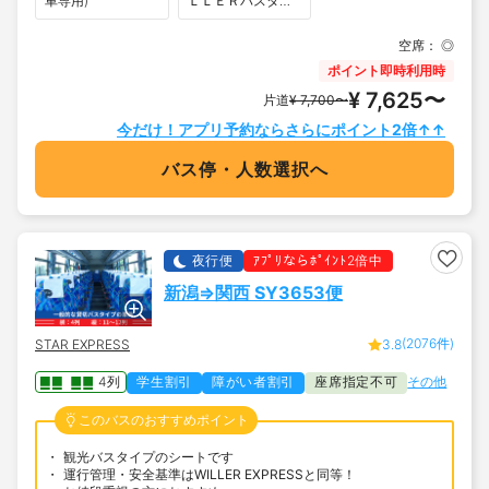
車専用)
ＬＬＥＲバスター
ミナル大阪梅田
（梅田スカイビル
空席：
◎
タワーイースト
1F）
ポイント即時利用時
¥ 7,625〜
片道
¥ 7,700〜
今だけ！アプリ予約ならさらにポイント2倍↑↑
バス停・人数選択へ
夜行便
ｱﾌﾟﾘならﾎﾟｲﾝﾄ2倍中
新潟⇒関西 SY3653便
(2076件)
STAR EXPRESS
3.8
4列
学生割引
障がい者割引
座席指定不可
その他
このバスのおすすめポイント
観光バスタイプのシートです
運行管理・安全基準はWILLER EXPRESSと同等！