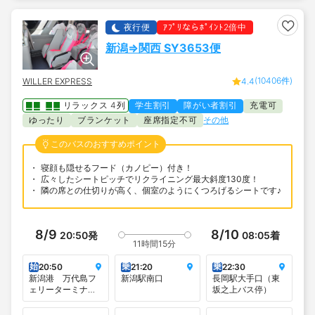
夜行便
ｱﾌﾟﾘならﾎﾟｲﾝﾄ2倍中
新潟⇒関西 SY3653便
(10406件)
WILLER EXPRESS
4.4
リラックス 4列
学生割引
障がい者割引
充電可
ゆったり
ブランケット
座席指定不可
その他
このバスのおすすめポイント
寝顔も隠せるフード（カノピー）付き！
広々したシートピッチでリクライニング最大斜度130度！
隣の席との仕切りが高く、個室のようにくつろげるシートです♪
8/9
8/10
20:50
発
08:05
着
11時間15分
始
乗
乗
20:50
21:20
22:30
新潟港 万代島フ
新潟駅南口
長岡駅大手口（東
ェリーターミナル
坂之上バス停）
（朱鷺メッセへは
こちらが便利で