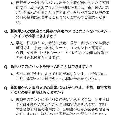
夜行便マーク付きのバスは出発と到着が日付をまたぐ夜行
A.
便です。絞り込みフィルター機能を使えば、夜行便のバス
だけを表示させることもできます。夜行バスは選択中の出
発日の翌朝に到着することとなりますのでご注意くださ
い。
Q.
新潟県から大阪府まで路線の高速バスはどのようなバスやシー
トタイプが検索できますか？
早割・往復割引や、時間帯指定、昼行・夜行バスの検索が
A.
可能です。また、快適なシート、コンセント・充電可、
WiFi、女性専用・3列シート・トイレ付などの車両設備で
の絞り込み検索も可能です。
Q.
高速バス内にペットを持ち込むことはできますか？
各バス運行会社によって対応が異なります。ご予約前に、
A.
ご利用希望のバス運行会社へお問い合わせください。
Q.
新潟県から大阪府までの高速バスは子供料金、学割、障害者割
引などの割引制度はありますか？
掲載中のプランに子供料金の設定がある場合は、生年月日
A.
または年齢を入力いただくと自動で適用されます。学割・
障害者割引料金の適用には、証明書の提示が必要な場合も
ありますので、詳細はバス運行会社へお問合せください。