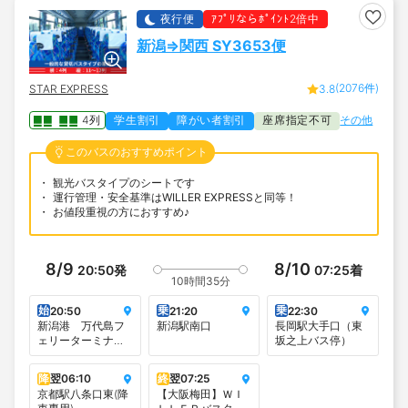
夜行便
ｱﾌﾟﾘならﾎﾟｲﾝﾄ2倍中
新潟⇒関西 SY3653便
(2076件)
STAR EXPRESS
3.8
4列
学生割引
障がい者割引
座席指定不可
その他
このバスのおすすめポイント
観光バスタイプのシートです
運行管理・安全基準はWILLER EXPRESSと同等！
お値段重視の方におすすめ♪
8/9
8/10
20:50
発
07:25
着
10時間35分
始
乗
乗
20:50
21:20
22:30
新潟港 万代島フ
新潟駅南口
長岡駅大手口（東
ェリーターミナル
坂之上バス停）
（朱鷺メッセへは
こちらが便利で
降
翌
06:10
終
翌
07:25
す）
京都駅八条口東(降
【大阪梅田】ＷＩ