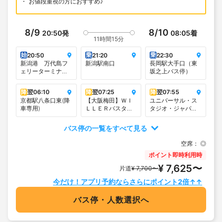
お値段重視の方におすすめ♪
8/9
8/10
20:50
発
08:05
着
11時間15分
始
乗
乗
20:50
21:20
22:30
新潟港 万代島フ
新潟駅南口
長岡駅大手口（東
ェリーターミナル
坂之上バス停）
（朱鷺メッセへは
こちらが便利で
降
翌
06:10
降
翌
07:25
降
翌
07:55
す）
京都駅八条口東(降
【大阪梅田】ＷＩ
ユニバーサル・ス
車専用)
ＬＬＥＲバスター
タジオ・ジャパン
ミナル大阪梅田
交通広場
（梅田スカイビル
バス停の一覧をすべて見る
タワーイースト
1F）
空席：
◎
ポイント即時利用時
¥ 7,625〜
片道
¥ 7,700〜
今だけ！アプリ予約ならさらにポイント2倍↑↑
バス停・人数選択へ