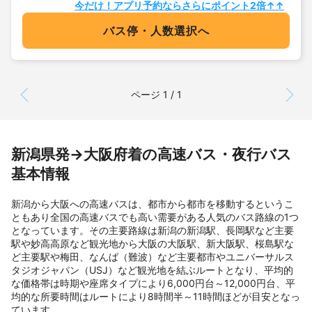
今だけ！アプリ予約ならさらにポイント2倍↑↑
バス停・人数選択へ
ページ 1 / 1
新潟県発→大阪府着の高速バス・夜行バス
基本情報
新潟から大阪への高速バスは、都市から都市を移動するというこ
ともあり全国の高速バスでも高い需要がある人気のバス路線の1つ
となっています。その主要路線は新潟の新潟駅、長岡駅など主要
駅や妙高高原など観光地から大阪の大阪駅、新大阪駅、桜島駅な
ど主要駅や梅田、なんば（難波）など主要都市やユニバーサルス
タジオジャパン（USJ）など観光地を結ぶルートとなり、平均的
な価格帯は時期や座席タイプにより6,000円台～12,000円台、平
均的な所要時間はルートにより8時間半～11時間ほどが目安となっ
ています。