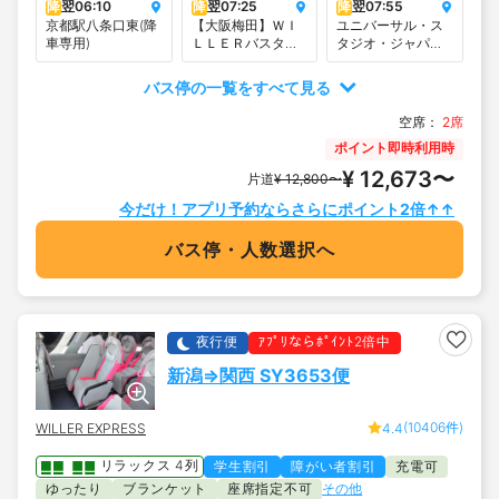
降
翌
06:10
降
翌
07:25
降
翌
07:55
す）
京都駅八条口東(降
【大阪梅田】ＷＩ
ユニバーサル・ス
車専用)
ＬＬＥＲバスター
タジオ・ジャパン
ミナル大阪梅田
交通広場
（梅田スカイビル
バス停の一覧をすべて見る
タワーイースト
1F）
空席：
2席
ポイント即時利用時
¥ 12,673〜
片道
¥ 12,800〜
今だけ！アプリ予約ならさらにポイント2倍↑↑
バス停・人数選択へ
夜行便
ｱﾌﾟﾘならﾎﾟｲﾝﾄ2倍中
新潟⇒関西 SY3653便
(10406件)
WILLER EXPRESS
4.4
リラックス 4列
学生割引
障がい者割引
充電可
ゆったり
ブランケット
座席指定不可
その他