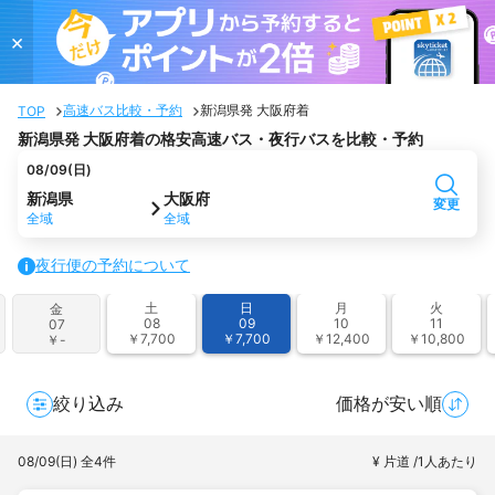
×
高速バス比較・予約
新潟県発 大阪府着
TOP
新潟県発 大阪府着の格安高速バス・夜行バスを比較・予約
08/09(日)
新潟県
大阪府
変更
全域
全域
夜行便の予約について
土
日
月
火
金
08
09
10
11
07
￥7,700
￥7,700
￥12,400
￥10,800
￥-
絞り込み
価格が安い順
08/09(日)
全4件
¥ 片道 /1人あたり