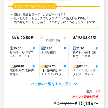
このバスのおすすめポイント
寝顔も隠せるフード（カノピー）付き！
広々したシートピッチでリクライニング最大斜度130度！
隣の席との仕切りが高く、個室のようにくつろげるシートです♪
8/9
8/10
20:50
発
08:05
着
11時間15分
始
乗
乗
20:50
21:20
22:30
新潟港 万代島フ
新潟駅南口
長岡駅大手口（東
ェリーターミナル
坂之上バス停）
（朱鷺メッセへは
こちらが便利で
降
翌
06:10
降
翌
07:25
降
翌
07:55
す）
京都駅八条口東(降
【大阪梅田】ＷＩ
ユニバーサル・ス
車専用)
ＬＬＥＲバスター
タジオ・ジャパン
ミナル大阪梅田
交通広場
（梅田スカイビル
バス停の一覧をすべて見る
タワーイースト
1F）
空席：
2席
ポイント即時利用時
¥ 15,149〜
片道
¥ 15,300〜