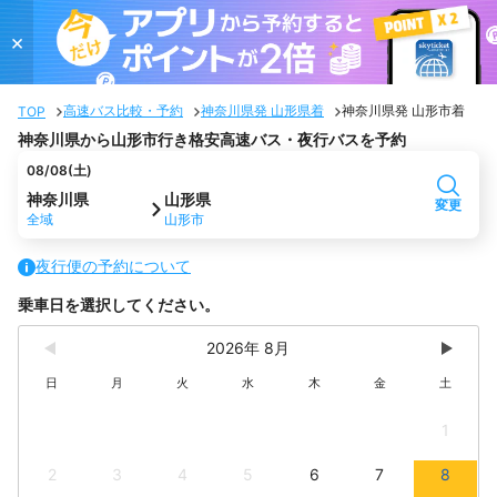
×
高速バス比較・予約
神奈川県発 山形県着
神奈川県発 山形市着
TOP
神奈川県から山形市行き格安高速バス・夜行バスを予約
08/08(土)
神奈川県
山形県
変更
全域
山形市
夜行便の予約について
乗車日を選択してください。
2026年 8月
日
月
火
水
木
金
土
1
2
3
4
5
6
7
8