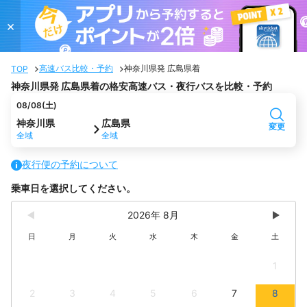
×
高速バス比較・予約
神奈川県発 広島県着
TOP
神奈川県発 広島県着の格安高速バス・夜行バスを比較・予約
08/08(土)
神奈川県
広島県
変更
全域
全域
夜行便の予約について
乗車日を選択してください。
2026年 8月
日
月
火
水
木
金
土
1
2
3
4
5
6
7
8