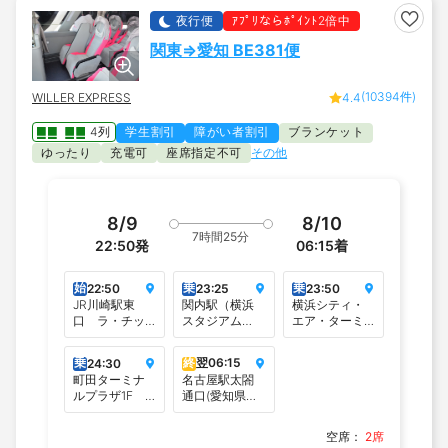
夜行便
ｱﾌﾟﾘならﾎﾟｲﾝﾄ2倍中
関東⇒愛知 BE381便
(10394件)
WILLER EXPRESS
4.4
4列
学生割引
障がい者割引
ブランケット
ゆったり
充電可
座席指定不可
その他
8/9
8/10
7時間25分
22:50
発
06:15
着
始
乗
乗
22:50
23:25
23:50
JR川崎駅東
関内駅（横浜
横浜シティ・
口 ラ・チッ
スタジアム
エア・ターミ
タデッラ横
前）
ナル
乗
終
翌
06:15
24:30
町田ターミナ
名古屋駅太閤
ルプラザ1F
通口(愛知県信
バスターミナ
用保証協会前)※
ル
降車専用
空席：
2席