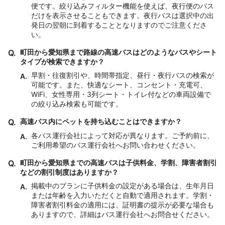
便です。絞り込みフィルター機能を使えば、夜行便のバス
だけを表示させることもできます。夜行バスは選択中の出
発日の翌朝に到着することとなりますのでご注意くださ
い。
Q.
町田から愛知県まで路線の高速バスはどのようなバスやシート
タイプが検索できますか？
早割・往復割引や、時間帯指定、昼行・夜行バスの検索が
A.
可能です。また、快適なシート、コンセント・充電可、
WiFi、女性専用・3列シート・トイレ付などの車両設備で
の絞り込み検索も可能です。
Q.
高速バス内にペットを持ち込むことはできますか？
各バス運行会社によって対応が異なります。ご予約前に、
A.
ご利用希望のバス運行会社へお問い合わせください。
Q.
町田から愛知県までの高速バスは子供料金、学割、障害者割引
などの割引制度はありますか？
掲載中のプランに子供料金の設定がある場合は、生年月日
A.
または年齢を入力いただくと自動で適用されます。学割・
障害者割引料金の適用には、証明書の提示が必要な場合も
ありますので、詳細はバス運行会社へお問合せください。