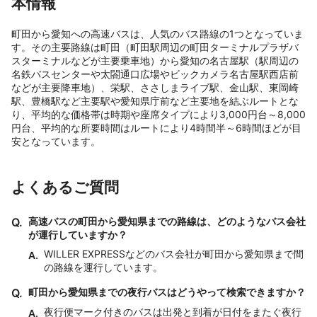
本情報
町田から愛知への高速バスは、人気のバス路線の1つとなっていま
す。その主要路線は町田（町田駅周辺の町田ターミナルプラザバ
スターミナルなどが主要乗車地）から愛知の名古屋駅（駅周辺の
名鉄バスセンターや太閤通口広場やビックカメラ名古屋駅西店前
などが主要降車地）、栄駅、ささしまライブ駅、金山駅、東岡崎
駅、豊橋駅など主要駅や愛知県庁前など主要地を結ぶルートとな
り、平均的な価格帯は時期や座席タイプにより3,000円台～8,000
円台、平均的な所要時間はルートにより4時間半～6時間ほどが目
安となっています。
よくあるご質問
Q.
高速バスの町田から愛知県までの路線は、どのようなバス会社
が運行していますか？
WILLER EXPRESSなどのバス会社が町田から愛知県まで間
A.
の路線を運行しています。
Q.
町田から愛知県までの夜行バスはどうやって検索できますか？
夜行便マーク付きのバスは出発と到着が日付をまたぐ夜行
A.