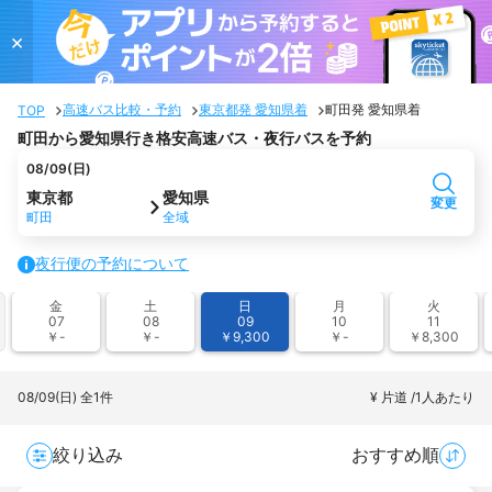
×
高速バス比較・予約
東京都発 愛知県着
町田発 愛知県着
TOP
町田から愛知県行き格安高速バス・夜行バスを予約
08/09(日)
東京都
愛知県
変更
町田
全域
夜行便の予約について
金
土
日
月
火
07
08
09
10
11
￥-
￥-
￥9,300
￥-
￥8,300
08/09(日)
全1件
¥ 片道 /1人あたり
絞り込み
おすすめ順