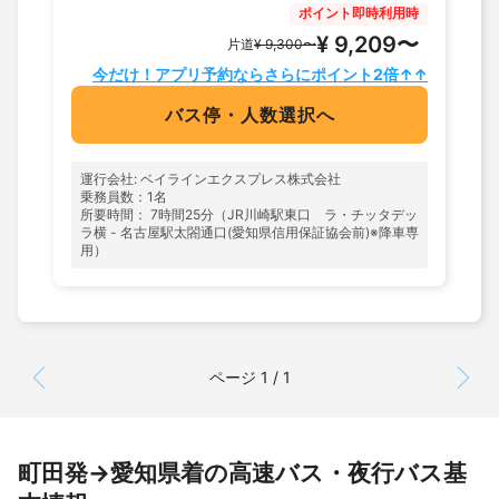
ポイント即時利用時
¥ 9,209〜
片道
¥ 9,300〜
今だけ！アプリ予約ならさらにポイント2倍↑↑
バス停・人数選択へ
運行会社: ベイラインエクスプレス株式会社
乗務員数：1名
所要時間： 7時間25分（JR川崎駅東口 ラ・チッタデッ
ラ横 - 名古屋駅太閤通口(愛知県信用保証協会前)※降車専
用）
ページ 1 / 1
町田発→愛知県着の高速バス・夜行バス基