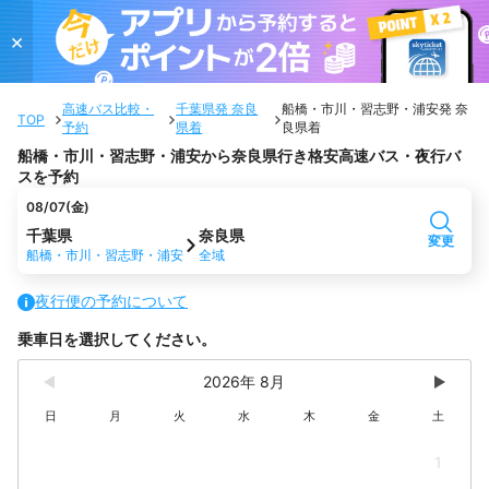
×
高速バス比較・
千葉県発 奈良
船橋・市川・習志野・浦安発 奈
TOP
予約
県着
良県着
船橋・市川・習志野・浦安から奈良県行き格安高速バス・夜行バ
スを予約
08/07(金)
千葉県
奈良県
変更
船橋・市川・習志野・浦安
全域
夜行便の予約について
乗車日を選択してください。
2026年 8月
日
月
火
水
木
金
土
1