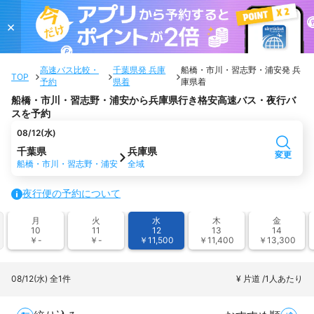
×
高速バス比較・
千葉県発 兵庫
船橋・市川・習志野・浦安発 兵
TOP
予約
県着
庫県着
船橋・市川・習志野・浦安から兵庫県行き格安高速バス・夜行バ
スを予約
08/12(水)
千葉県
兵庫県
変更
船橋・市川・習志野・浦安
全域
夜行便の予約について
月
火
水
木
金
10
11
12
13
14
￥-
￥-
￥11,500
￥11,400
￥13,300
08/12(水)
全1件
¥ 片道 /1人あたり