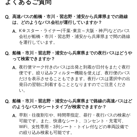
よくあるご質問
Q.
高速バスの船橋・市川・習志野・浦安から兵庫県までの路線
は、どのようなバス会社が運行していますか？
K☆スター・ライナー(千葉･東京～大阪・神戸)などのバス
A.
会社が船橋・市川・習志野・浦安から兵庫県まで間の路線
を運行しています。
Q.
船橋・市川・習志野・浦安から兵庫県までの夜行バスはどうや
って検索できますか？
夜行便マーク付きのバスは出発と到着が日付をまたぐ夜行
A.
便です。絞り込みフィルター機能を使えば、夜行便のバス
だけを表示させることもできます。夜行バスは選択中の出
発日の翌朝に到着することとなりますのでご注意くださ
い。
Q.
船橋・市川・習志野・浦安から兵庫県まで路線の高速バスはど
のようなバスやシートタイプが検索できますか？
早割・往復割引や、時間帯指定、昼行・夜行バスの検索が
A.
可能です。また、快適なシート、コンセント・充電可、
WiFi、女性専用・3列シート・トイレ付などの車両設備で
の絞り込み検索も可能です。