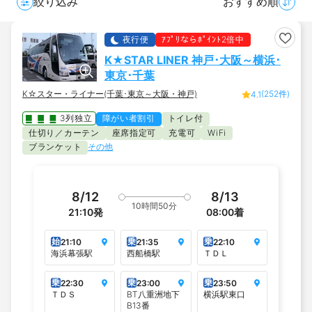
絞り込み
おすすめ順
夜行便
ｱﾌﾟﾘならﾎﾟｲﾝﾄ2倍中
K★STAR LINER 神戸･大阪～横浜･
東京･千葉
K☆スター・ライナー(千葉･東京～大阪・神戸)
(252件)
4.1
3列独立
障がい者割引
トイレ付
仕切り／カーテン
座席指定可
充電可
WiFi
ブランケット
その他
8/12
8/13
10時間50分
21:10
発
08:00
着
始
乗
乗
21:10
21:35
22:10
海浜幕張駅
西船橋駅
ＴＤＬ
乗
乗
乗
22:30
23:00
23:50
ＴＤＳ
BT八重洲地下
横浜駅東口
B13番