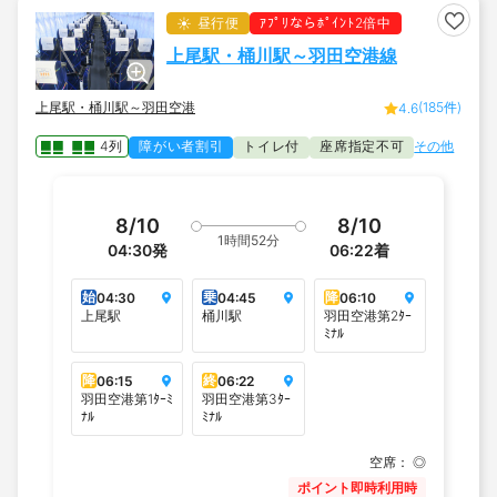
昼行便
ｱﾌﾟﾘならﾎﾟｲﾝﾄ2倍中
上尾駅・桶川駅～羽田空港線
上尾駅・桶川駅～羽田空港
(185件)
4.6
4列
障がい者割引
トイレ付
座席指定不可
その他
8/10
8/10
1時間52分
04:30
発
06:22
着
始
乗
降
04:30
04:45
06:10
上尾駅
桶川駅
羽田空港第2ﾀｰ
ﾐﾅﾙ
降
終
06:15
06:22
羽田空港第1ﾀｰﾐ
羽田空港第3ﾀｰ
ﾅﾙ
ﾐﾅﾙ
空席：
◎
ポイント即時利用時