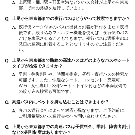
上尾駅・桶川駅～羽田空港などのバス会社が上尾から東京
A.
都まで間の路線を運行しています。
Q.
上尾から東京都までの夜行バスはどうやって検索できますか？
夜行便マーク付きのバスは出発と到着が日付をまたぐ夜行
A.
便です。絞り込みフィルター機能を使えば、夜行便のバス
だけを表示させることもできます。夜行バスは選択中の出
発日の翌朝に到着することとなりますのでご注意くださ
い。
Q.
上尾から東京都まで路線の高速バスはどのようなバスやシート
タイプが検索できますか？
早割・往復割引や、時間帯指定、昼行・夜行バスの検索が
A.
可能です。また、快適なシート、コンセント・充電可、
WiFi、女性専用・3列シート・トイレ付などの車両設備で
の絞り込み検索も可能です。
Q.
高速バス内にペットを持ち込むことはできますか？
各バス運行会社によって対応が異なります。ご予約前に、
A.
ご利用希望のバス運行会社へお問い合わせください。
Q.
上尾から東京都までの高速バスは子供料金、学割、障害者割引
などの割引制度はありますか？