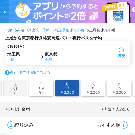
×
高速バス比較・予約
埼玉県発 東京都着
上尾発 東京都着
TOP
上尾から東京都行き格安高速バス・夜行バスを予約
08/10(月)
埼玉県
東京都
変更
上尾
全域
夜行便の予約について
日
月
火
水
土
09
10
11
12
08
￥-
￥2,300
￥2,300
￥2,300
￥-
08/10(月)
全1件
¥ 片道 /1人あたり
絞り込み
おすすめ順