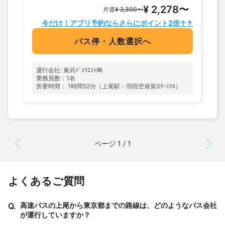
¥ 2,278〜
片道
¥ 2,300〜
今だけ！アプリ予約ならさらにポイント2倍↑↑
バス停・人数選択へ
運行会社: 東武ﾊﾞｽｳｴｽﾄ㈱
乗務員数：1名
所要時間： 1時間52分（上尾駅 - 羽田空港第3ﾀｰﾐﾅﾙ）
ページ 1 / 1
よくあるご質問
Q.
高速バスの上尾から東京都までの路線は、どのようなバス会社
が運行していますか？