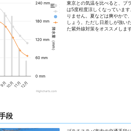
東京との気温を比べると、ブ
240 mm
東京の降水量
は5度程度涼しくなっていま
東京の気温
りません。夏などは爽やかで
ブラチスラバの降水量
180 mm
しょう。ただし日差しが強いた
ブラチスラバの気温
た紫外線対策をオススメしま
降水量（mm）
120 mm
60 mm
0 mm
9月
10月
11月
12月
Highcharts.com
手段