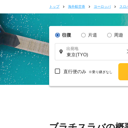
トップ
海外航空券
ヨーロッパ
スロ
往復
片道
周遊
出発地
直行便のみ
※乗り継ぎなし
ブラチスラバの概