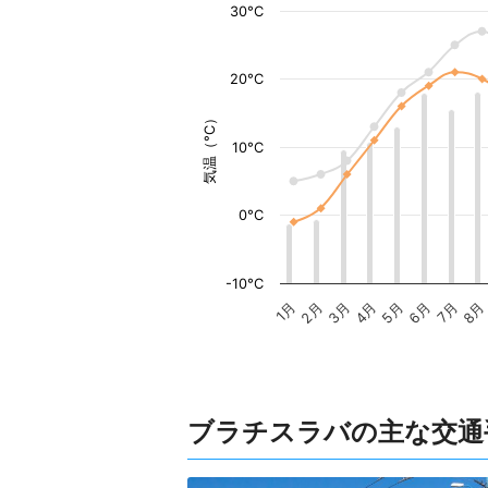
30°C
20°C
気温（°C）
10°C
0°C
-10°C
1月
2月
3月
4月
5月
6月
7月
8月
ブラチスラバの主な交通