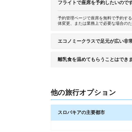
フライトで座席を予約したいので
予約管理ページで座席を無料で予約する
体変更、または業務上で必要な場合のた
エコノミークラスで足元が広い非
非常口の座席は、空港係員の判断でチェ
離乳食を温めてもらうことはでき
することはできません。
たいていの航空会社では、機内に幼児向
器の種類によっては加熱できない場合が
他の旅行オプション
スロバキアの主要都市