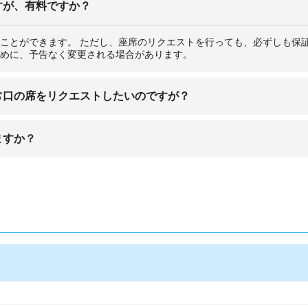
すが、有料ですか？
ことができます。 ただし、座席のリクエストを行っても、必ずしも保
めに、予告なく変更される場合があります。
常口の席をリクエストしたいのですが？
ックイン時にのみ割り当てられます。これらの座席は、空港への到着前
ますか？
けの食事メニューを何種類かご用意しているほか、持ち込みの食事や哺
あるため、離乳食またはミルクは哺乳瓶に入れた状態で用意しておいた