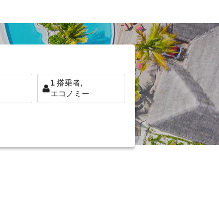
1
搭乗者,
エコノミー